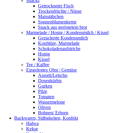
Snacks
Getrockneter Fisch
Trockenfrüchte / Nüsse
Maisstäbchen
Sonnenblumenkerne
Snack aus geröstetem brot
Marmelade / Honig / Kondensmilch / Kissel
Gezuckerte Kondensmilch
Konfitüre, Marmelade
Schokoladenaufstriche
Honig
Kissel
Tee / Kaffee
Eingelegtes Obst / Gemüse
Assorti/Letscho
Dosenkürbis
Gurken
Pilze
Tomaten
Wassermelone
Oliven
Bohnen/ Erbsen
Backwaren, Süßigkeiten, Konfekt
Halwa
Kekse