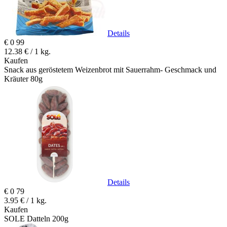
Details
€
0
99
12.38 € / 1 kg.
Kaufen
Snack aus geröstetem Weizenbrot mit Sauerrahm- Geschmack und
Kräuter 80g
Details
€
0
79
3.95 € / 1 kg.
Kaufen
SOLE Datteln 200g