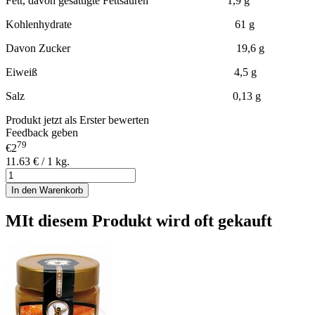
Fett, davon gesättigte Fettsäuren 1,9 g
Kohlenhydrate 61 g
Davon Zucker 19,6 g
Eiweiß 4,5 g
Salz 0,13 g
Produkt jetzt als Erster bewerten
Feedback geben
79
€2
11.63 € / 1 kg.
In den Warenkorb
MIt diesem Produkt wird oft gekauft