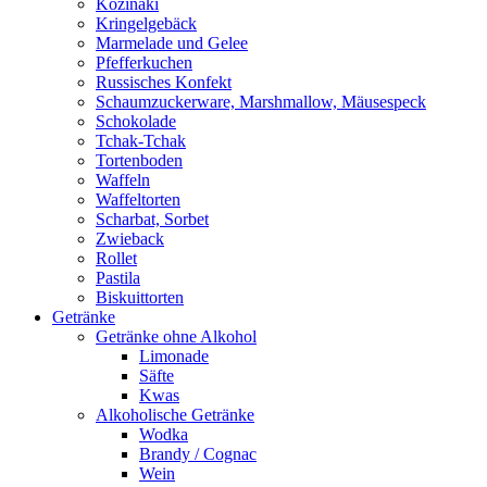
Kozinaki
Kringelgebäck
Marmelade und Gelee
Pfefferkuchen
Russisches Konfekt
Schaumzuckerware, Marshmallow, Mäusespeck
Schokolade
Tchak-Tchak
Tortenboden
Waffeln
Waffeltorten
Scharbat, Sorbet
Zwieback
Rollet
Pastila
Biskuittorten
Getränke
Getränke ohne Alkohol
Limonade
Säfte
Kwas
Alkoholische Getränke
Wodka
Brandy / Cognac
Wein