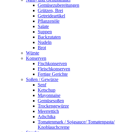
Gemüsezubereitungen
Grützen, Brei
Getreideartikel
Pflanzenöle
Salate
Suppen
Backzutaten
Nudeln
Brot
Würste
Konserven
Fischkonserven
Fleischkonserven
Fertige Gerichte
Soßen / Gewürze
Senf
Ketschup
Mayonnaise
Gemüsesoßen
Trockengewürze
Meerrettich
Adschika
Tomatenmark / Sojasauce/ Tomatenpasta/
Knoblauchcreme