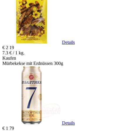
Details
€
2
19
7.3 € / 1 kg.
Kaufen
Mürbekekse mit Erdnüssen 300g
Details
€
1
79