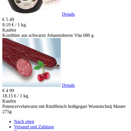
Details
€
5
49
8.19 € / 1 kg.
Kaufen
Konfitüre aus schwarze Johannisbeere Vita 680 g
Details
€
4
99
18.15 € / 1 kg.
Kaufen
Putencervelatwurst mit Rindfleisch heißgegart Wostotschnij Master
275g
Nach oben
Versand und Zahlung