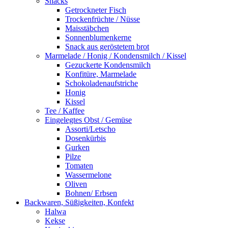
Snacks
Getrockneter Fisch
Trockenfrüchte / Nüsse
Maisstäbchen
Sonnenblumenkerne
Snack aus geröstetem brot
Marmelade / Honig / Kondensmilch / Kissel
Gezuckerte Kondensmilch
Konfitüre, Marmelade
Schokoladenaufstriche
Honig
Kissel
Tee / Kaffee
Eingelegtes Obst / Gemüse
Assorti/Letscho
Dosenkürbis
Gurken
Pilze
Tomaten
Wassermelone
Oliven
Bohnen/ Erbsen
Backwaren, Süßigkeiten, Konfekt
Halwa
Kekse