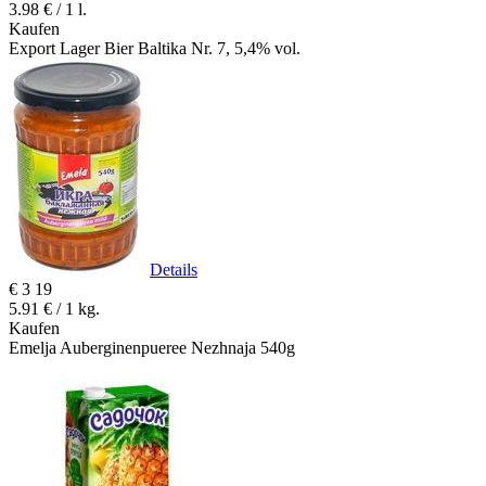
3.98 € / 1 l.
Kaufen
Export Lager Bier Baltika Nr. 7, 5,4% vol.
Details
€
3
19
5.91 € / 1 kg.
Kaufen
Emelja Auberginenpueree Nezhnaja 540g