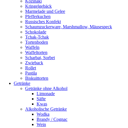
Kozinaki
Kringelgebäck
Marmelade und Gelee
Pfefferkuchen
Russisches Konfekt
Schaumzuckerware, Marshmallow, Mäusespeck
Schokolade
Tchak-Tchak
Tortenboden
Waffeln
Waffeltorten
Scharbat, Sorbet
Zwieback
Rollet
Pastila
Biskuittorten
Getränke
Getränke ohne Alkohol
Limonade
Säfte
Kwas
Alkoholische Getränke
Wodka
Brandy / Cognac
Wein