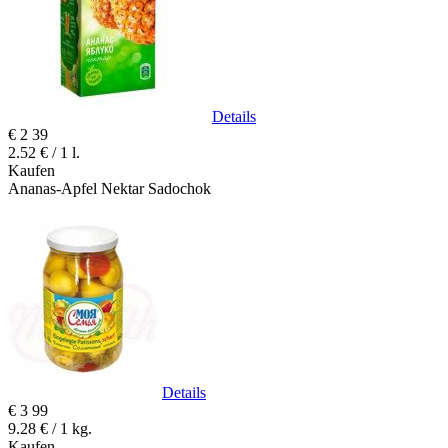
Details
€
2
39
2.52 € / 1 l.
Kaufen
Ananas-Apfel Nektar Sadochok
Details
€
3
99
9.28 € / 1 kg.
Kaufen