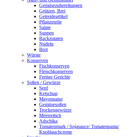
Gemüsezubereitungen
Grützen, Brei
Getreideartikel
Pflanzenöle
Salate
Suppen
Backzutaten
Nudeln
Brot
Würste
Konserven
Fischkonserven
Fleischkonserven
Fertige Gerichte
Soßen / Gewürze
Senf
Ketschup
Mayonnaise
Gemüsesoßen
Trockengewürze
Meerrettich
Adschika
Tomatenmark / Sojasauce/ Tomatenpasta/
Knoblauchcreme