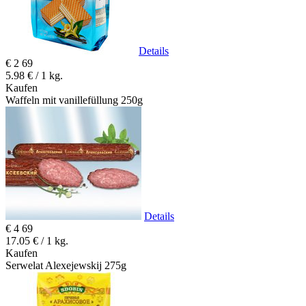
Details
€
2
69
5.98 € / 1 kg.
Kaufen
Waffeln mit vanillefüllung 250g
Details
€
4
69
17.05 € / 1 kg.
Kaufen
Serwelat Alexejewskij 275g