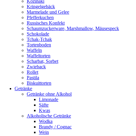
Kozinaki
Kringelgebäck
Marmelade und Gelee
Pfefferkuchen
Russisches Konfekt
Schaumzuckerware, Marshmallow, Mäusespeck
Schokolade
Tchak-Tchak
Tortenboden
Waffeln
Waffeltorten
Scharbat, Sorbet
Zwieback
Rollet
Pastila
Biskuittorten
Getränke
Getränke ohne Alkohol
Limonade
Säfte
Kwas
Alkoholische Getränke
Wodka
Brandy / Cognac
Wein