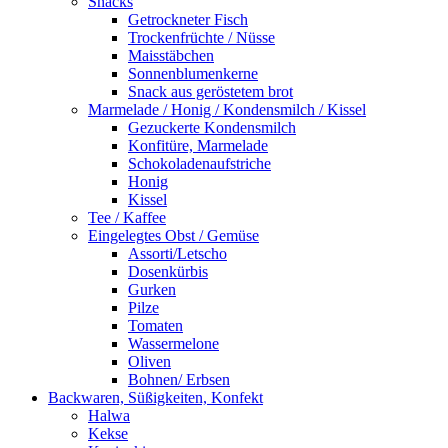
Snacks
Getrockneter Fisch
Trockenfrüchte / Nüsse
Maisstäbchen
Sonnenblumenkerne
Snack aus geröstetem brot
Marmelade / Honig / Kondensmilch / Kissel
Gezuckerte Kondensmilch
Konfitüre, Marmelade
Schokoladenaufstriche
Honig
Kissel
Tee / Kaffee
Eingelegtes Obst / Gemüse
Assorti/Letscho
Dosenkürbis
Gurken
Pilze
Tomaten
Wassermelone
Oliven
Bohnen/ Erbsen
Backwaren, Süßigkeiten, Konfekt
Halwa
Kekse