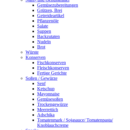
Gemüsezubereitungen
Grützen, Brei
Getreideartikel
Pflanzenöle
Salate
Suppen
Backzutaten
Nudeln
Brot
Würste
Konserven
Fischkonserven
Fleischkonserven
Fertige Gerichte
Soßen / Gewürze
Senf
Ketschup
Mayonnaise
Gemüsesoßen
Trockengewürze
Meerrettich
Adschika
Tomatenmark / Sojasauce/ Tomatenpasta/
Knoblauchcreme