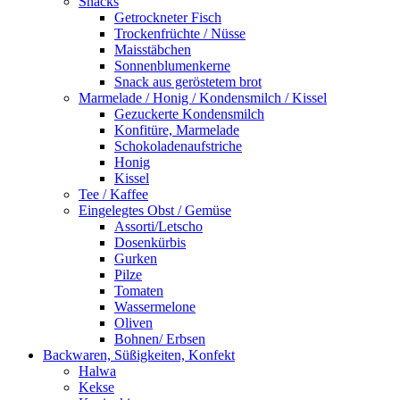
Snacks
Getrockneter Fisch
Trockenfrüchte / Nüsse
Maisstäbchen
Sonnenblumenkerne
Snack aus geröstetem brot
Marmelade / Honig / Kondensmilch / Kissel
Gezuckerte Kondensmilch
Konfitüre, Marmelade
Schokoladenaufstriche
Honig
Kissel
Tee / Kaffee
Eingelegtes Obst / Gemüse
Assorti/Letscho
Dosenkürbis
Gurken
Pilze
Tomaten
Wassermelone
Oliven
Bohnen/ Erbsen
Backwaren, Süßigkeiten, Konfekt
Halwa
Kekse