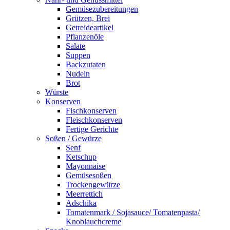
Gemüsezubereitungen
Grützen, Brei
Getreideartikel
Pflanzenöle
Salate
Suppen
Backzutaten
Nudeln
Brot
Würste
Konserven
Fischkonserven
Fleischkonserven
Fertige Gerichte
Soßen / Gewürze
Senf
Ketschup
Mayonnaise
Gemüsesoßen
Trockengewürze
Meerrettich
Adschika
Tomatenmark / Sojasauce/ Tomatenpasta/
Knoblauchcreme