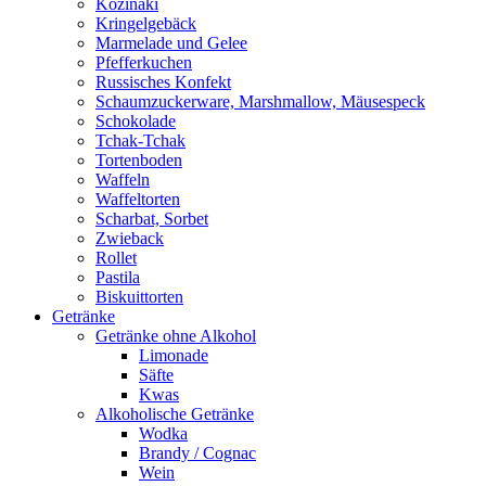
Kozinaki
Kringelgebäck
Marmelade und Gelee
Pfefferkuchen
Russisches Konfekt
Schaumzuckerware, Marshmallow, Mäusespeck
Schokolade
Tchak-Tchak
Tortenboden
Waffeln
Waffeltorten
Scharbat, Sorbet
Zwieback
Rollet
Pastila
Biskuittorten
Getränke
Getränke ohne Alkohol
Limonade
Säfte
Kwas
Alkoholische Getränke
Wodka
Brandy / Cognac
Wein