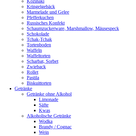
Kozinaki
Kringelgebäck
Marmelade und Gelee
Pfefferkuchen
Russisches Konfekt
Schaumzuckerware, Marshmallow, Mäusespeck
Schokolade
Tchak-Tchak
Tortenboden
Waffeln
Waffeltorten
Scharbat, Sorbet
Zwieback
Rollet
Pastila
Biskuittorten
Getränke
Getränke ohne Alkohol
Limonade
Säfte
Kwas
Alkoholische Getränke
Wodka
Brandy / Cognac
Wein