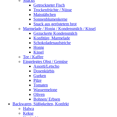
Snacks
Getrockneter Fisch
Trockenfrüchte / Nüsse
Maisstäbchen
Sonnenblumenkerne
Snack aus geröstetem brot
Marmelade / Honig / Kondensmilch / Kissel
Gezuckerte Kondensmilch
Konfitüre, Marmelade
Schokoladenaufstriche
Honig
Kissel
Tee / Kaffee
Eingelegtes Obst / Gemüse
Assorti/Letscho
Dosenkürbis
Gurken
Pilze
Tomaten
Wassermelone
Oliven
Bohnen/ Erbsen
Backwaren, Süßigkeiten, Konfekt
Halwa
Kekse