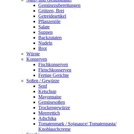
Gemüsezubereitungen
Grützen, Brei
Getreideartikel
Pflanzenöle
Salate
Suppen
Backzutaten
Nudeln
Brot
Würste
Konserven
Fischkonserven
Fleischkonserven
Fertige Gerichte
Soßen / Gewürze
Senf
Ketschup
Mayonnaise
Gemüsesoßen
Trockengewürze
Meerrettich
Adschika
Tomatenmark / Sojasauce/ Tomatenpasta/
Knoblauchcreme