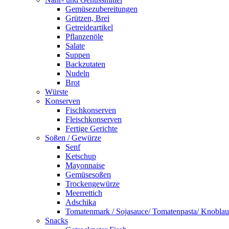
Gemüsezubereitungen
Grützen, Brei
Getreideartikel
Pflanzenöle
Salate
Suppen
Backzutaten
Nudeln
Brot
Würste
Konserven
Fischkonserven
Fleischkonserven
Fertige Gerichte
Soßen / Gewürze
Senf
Ketschup
Mayonnaise
Gemüsesoßen
Trockengewürze
Meerrettich
Adschika
Tomatenmark / Sojasauce/ Tomatenpasta/ Knobla
Snacks