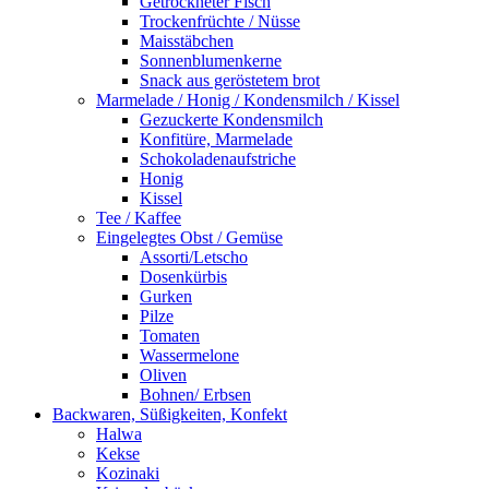
Getrockneter Fisch
Trockenfrüchte / Nüsse
Maisstäbchen
Sonnenblumenkerne
Snack aus geröstetem brot
Marmelade / Honig / Kondensmilch / Kissel
Gezuckerte Kondensmilch
Konfitüre, Marmelade
Schokoladenaufstriche
Honig
Kissel
Tee / Kaffee
Eingelegtes Obst / Gemüse
Assorti/Letscho
Dosenkürbis
Gurken
Pilze
Tomaten
Wassermelone
Oliven
Bohnen/ Erbsen
Backwaren, Süßigkeiten, Konfekt
Halwa
Kekse
Kozinaki