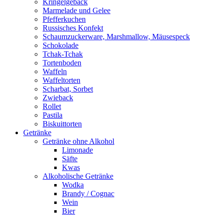
Kringelgebäck
Marmelade und Gelee
Pfefferkuchen
Russisches Konfekt
Schaumzuckerware, Marshmallow, Mäusespeck
Schokolade
Tchak-Tchak
Tortenboden
Waffeln
Waffeltorten
Scharbat, Sorbet
Zwieback
Rollet
Pastila
Biskuittorten
Getränke
Getränke ohne Alkohol
Limonade
Säfte
Kwas
Alkoholische Getränke
Wodka
Brandy / Cognac
Wein
Bier