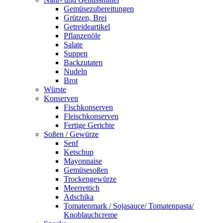
Gemüsezubereitungen
Grützen, Brei
Getreideartikel
Pflanzenöle
Salate
Suppen
Backzutaten
Nudeln
Brot
Würste
Konserven
Fischkonserven
Fleischkonserven
Fertige Gerichte
Soßen / Gewürze
Senf
Ketschup
Mayonnaise
Gemüsesoßen
Trockengewürze
Meerrettich
Adschika
Tomatenmark / Sojasauce/ Tomatenpasta/
Knoblauchcreme