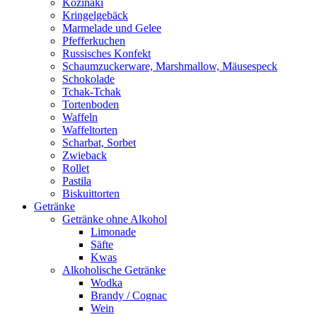
Kozinaki
Kringelgebäck
Marmelade und Gelee
Pfefferkuchen
Russisches Konfekt
Schaumzuckerware, Marshmallow, Mäusespeck
Schokolade
Tchak-Tchak
Tortenboden
Waffeln
Waffeltorten
Scharbat, Sorbet
Zwieback
Rollet
Pastila
Biskuittorten
Getränke
Getränke ohne Alkohol
Limonade
Säfte
Kwas
Alkoholische Getränke
Wodka
Brandy / Cognac
Wein