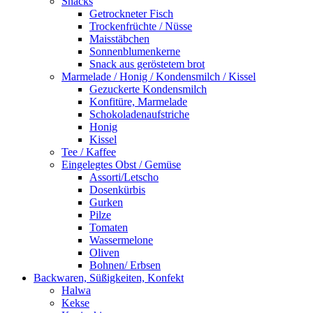
Snacks
Getrockneter Fisch
Trockenfrüchte / Nüsse
Maisstäbchen
Sonnenblumenkerne
Snack aus geröstetem brot
Marmelade / Honig / Kondensmilch / Kissel
Gezuckerte Kondensmilch
Konfitüre, Marmelade
Schokoladenaufstriche
Honig
Kissel
Tee / Kaffee
Eingelegtes Obst / Gemüse
Assorti/Letscho
Dosenkürbis
Gurken
Pilze
Tomaten
Wassermelone
Oliven
Bohnen/ Erbsen
Backwaren, Süßigkeiten, Konfekt
Halwa
Kekse