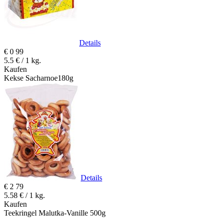
Details
€
0
99
5.5 € / 1 kg.
Kaufen
Kekse Sacharnoe180g
Details
€
2
79
5.58 € / 1 kg.
Kaufen
Teekringel Malutka-Vanille 500g