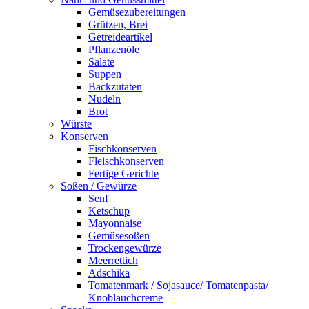
Gemüsezubereitungen
Grützen, Brei
Getreideartikel
Pflanzenöle
Salate
Suppen
Backzutaten
Nudeln
Brot
Würste
Konserven
Fischkonserven
Fleischkonserven
Fertige Gerichte
Soßen / Gewürze
Senf
Ketschup
Mayonnaise
Gemüsesoßen
Trockengewürze
Meerrettich
Adschika
Tomatenmark / Sojasauce/ Tomatenpasta/
Knoblauchcreme