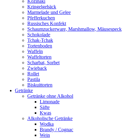
Kozinaki
Kringelgebäck
Marmelade und Gelee
Pfefferkuchen
Russisches Konfekt
Schaumzuckerware, Marshmallow, Mäusespeck
Schokolade
Tchak-Tchak
Tortenboden
Waffeln
Waffeltorten
Scharbat, Sorbet
Zwieback
Rollet
Pastila
Biskuittorten
Getränke
Getränke ohne Alkohol
Limonade
Säfte
Kwas
Alkoholische Getränke
Wodka
Brandy / Cognac
Wein