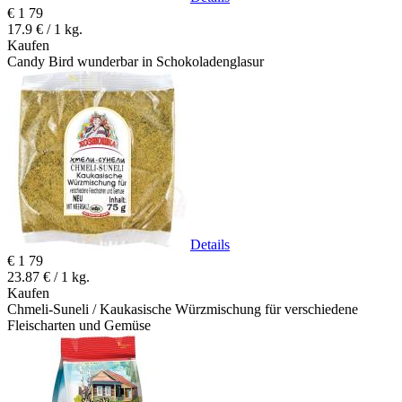
€
1
79
17.9 € / 1 kg.
Kaufen
Candy Bird wunderbar in Schokoladenglasur
Details
€
1
79
23.87 € / 1 kg.
Kaufen
Chmeli-Suneli / Kaukasische Würzmischung für verschiedene
Fleischarten und Gemüse