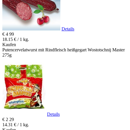
Details
€
4
99
18.15 € / 1 kg.
Kaufen
Putencervelatwurst mit Rindfleisch heißgegart Wostotschnij Master
275g
Details
€
2
29
14.31 € / 1 kg.
Kaufen