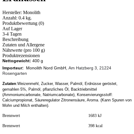
Hersteller:
Monolith
Anzahl:
0.4 kg.
Produktbewertung (0)
Auf Lager
3-4 Tagen
Beschreibung
Zutaten und Allergene
Nährwerte (pro 100 g)
Produktrezensionen
Nettogewicht:
400 g
Importeur:
Monolith Nord GmbH,
Am Hatzberg 3, 21224
Rosengarten
:
Zutaten
Weizenmehl, Zucker, Wasser, Palmöl, Erdnüsse geröstet,
gemahlen 5%, Palmöl, pflanzliches Öl, Backtriebmittel
(Ammoniumcarbonate, Natriumcarbonate), Konservierungsstoff:
Calciumpropionat, Säureregulator Zitronensäure, Aroma. (Kann Spuren von
Mohn und Milch enthalten).
Brennwert 1683 kJ
Brennwert 398 kcal