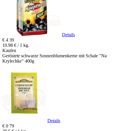
Details
€
4
39
10.98 € / 1 kg.
Kaufen
Geröstete schwarze Sonnenblumenkerne mit Schale "Na
Krylechke" 400g
Details
€
0
79