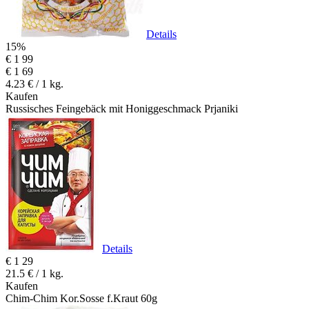
Details
15%
€
1
99
€
1
69
4.23 € / 1 kg.
Kaufen
Russisches Feingebäck mit Honiggeschmack Prjaniki
Details
€
1
29
21.5 € / 1 kg.
Kaufen
Chim-Chim Kor.Sosse f.Kraut 60g