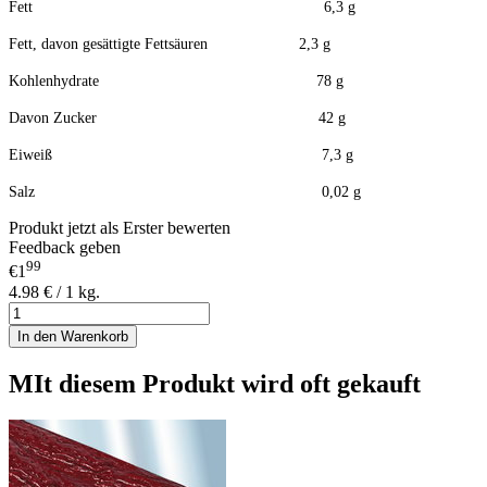
Fett 6,3 g
Fett, davon gesättigte Fettsäuren 2,3 g
Kohlenhydrate 78 g
Davon Zucker 42 g
Eiweiß 7,3 g
Salz 0,02 g
Produkt jetzt als Erster bewerten
Feedback geben
99
€1
4.98 € / 1 kg.
In den Warenkorb
MIt diesem Produkt wird oft gekauft