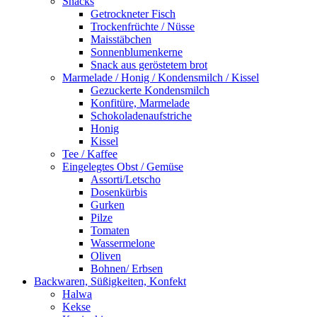
Snacks
Getrockneter Fisch
Trockenfrüchte / Nüsse
Maisstäbchen
Sonnenblumenkerne
Snack aus geröstetem brot
Marmelade / Honig / Kondensmilch / Kissel
Gezuckerte Kondensmilch
Konfitüre, Marmelade
Schokoladenaufstriche
Honig
Kissel
Tee / Kaffee
Eingelegtes Obst / Gemüse
Assorti/Letscho
Dosenkürbis
Gurken
Pilze
Tomaten
Wassermelone
Oliven
Bohnen/ Erbsen
Backwaren, Süßigkeiten, Konfekt
Halwa
Kekse