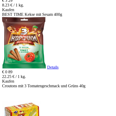
€
3
29
8.23 € / 1 kg.
Kaufen
BEST TIME Kekse mit Sesam 400g
Details
€
0
89
22.25 € / 1 kg.
Kaufen
Croutons mit 3 Tomatengeschmack und Grüns 40g