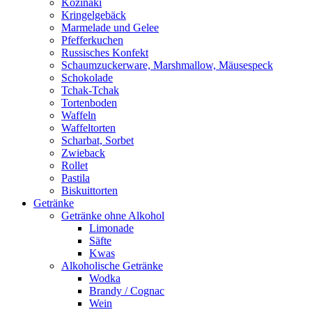
Kozinaki
Kringelgebäck
Marmelade und Gelee
Pfefferkuchen
Russisches Konfekt
Schaumzuckerware, Marshmallow, Mäusespeck
Schokolade
Tchak-Tchak
Tortenboden
Waffeln
Waffeltorten
Scharbat, Sorbet
Zwieback
Rollet
Pastila
Biskuittorten
Getränke
Getränke ohne Alkohol
Limonade
Säfte
Kwas
Alkoholische Getränke
Wodka
Brandy / Cognac
Wein