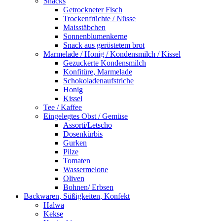
Snacks
Getrockneter Fisch
Trockenfrüchte / Nüsse
Maisstäbchen
Sonnenblumenkerne
Snack aus geröstetem brot
Marmelade / Honig / Kondensmilch / Kissel
Gezuckerte Kondensmilch
Konfitüre, Marmelade
Schokoladenaufstriche
Honig
Kissel
Tee / Kaffee
Eingelegtes Obst / Gemüse
Assorti/Letscho
Dosenkürbis
Gurken
Pilze
Tomaten
Wassermelone
Oliven
Bohnen/ Erbsen
Backwaren, Süßigkeiten, Konfekt
Halwa
Kekse