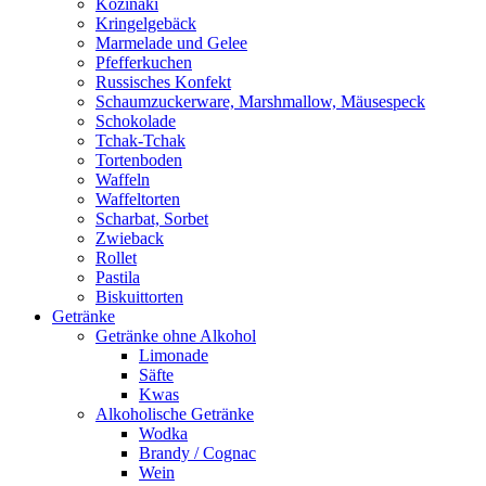
Kozinaki
Kringelgebäck
Marmelade und Gelee
Pfefferkuchen
Russisches Konfekt
Schaumzuckerware, Marshmallow, Mäusespeck
Schokolade
Tchak-Tchak
Tortenboden
Waffeln
Waffeltorten
Scharbat, Sorbet
Zwieback
Rollet
Pastila
Biskuittorten
Getränke
Getränke ohne Alkohol
Limonade
Säfte
Kwas
Alkoholische Getränke
Wodka
Brandy / Cognac
Wein