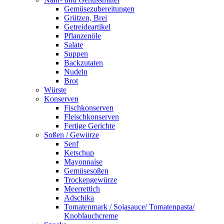
Gemüsezubereitungen
Grützen, Brei
Getreideartikel
Pflanzenöle
Salate
Suppen
Backzutaten
Nudeln
Brot
Würste
Konserven
Fischkonserven
Fleischkonserven
Fertige Gerichte
Soßen / Gewürze
Senf
Ketschup
Mayonnaise
Gemüsesoßen
Trockengewürze
Meerrettich
Adschika
Tomatenmark / Sojasauce/ Tomatenpasta/
Knoblauchcreme