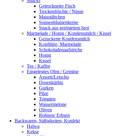
Snacks
Getrockneter Fisch
Trockenfrüchte / Nüsse
Maisstäbchen
Sonnenblumenkerne
Snack aus geröstetem brot
Marmelade / Honig / Kondensmilch / Kissel
Gezuckerte Kondensmilch
Konfitüre, Marmelade
Schokoladenaufstriche
Honig
Kissel
Tee / Kaffee
Eingelegtes Obst / Gemüse
Assorti/Letscho
Dosenkürbis
Gurken
Pilze
Tomaten
Wassermelone
Oliven
Bohnen/ Erbsen
Backwaren, Süßigkeiten, Konfekt
Halwa
Kekse