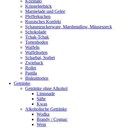
Kozinaki
Kringelgebäck
Marmelade und Gelee
Pfefferkuchen
Russisches Konfekt
Schaumzuckerware, Marshmallow, Mäusespeck
Schokolade
Tchak-Tchak
Tortenboden
Waffeln
Waffeltorten
Scharbat, Sorbet
Zwieback
Rollet
Pastila
Biskuittorten
Getränke
Getränke ohne Alkohol
Limonade
Säfte
Kwas
Alkoholische Getränke
Wodka
Brandy / Cognac
Wein