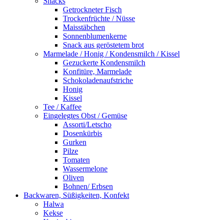
Snacks
Getrockneter Fisch
Trockenfrüchte / Nüsse
Maisstäbchen
Sonnenblumenkerne
Snack aus geröstetem brot
Marmelade / Honig / Kondensmilch / Kissel
Gezuckerte Kondensmilch
Konfitüre, Marmelade
Schokoladenaufstriche
Honig
Kissel
Tee / Kaffee
Eingelegtes Obst / Gemüse
Assorti/Letscho
Dosenkürbis
Gurken
Pilze
Tomaten
Wassermelone
Oliven
Bohnen/ Erbsen
Backwaren, Süßigkeiten, Konfekt
Halwa
Kekse