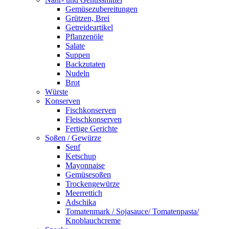
Gemüsezubereitungen
Grützen, Brei
Getreideartikel
Pflanzenöle
Salate
Suppen
Backzutaten
Nudeln
Brot
Würste
Konserven
Fischkonserven
Fleischkonserven
Fertige Gerichte
Soßen / Gewürze
Senf
Ketschup
Mayonnaise
Gemüsesoßen
Trockengewürze
Meerrettich
Adschika
Tomatenmark / Sojasauce/ Tomatenpasta/
Knoblauchcreme