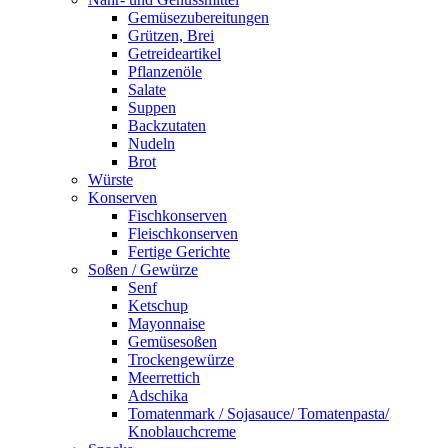
Gemüsezubereitungen
Grützen, Brei
Getreideartikel
Pflanzenöle
Salate
Suppen
Backzutaten
Nudeln
Brot
Würste
Konserven
Fischkonserven
Fleischkonserven
Fertige Gerichte
Soßen / Gewürze
Senf
Ketschup
Mayonnaise
Gemüsesoßen
Trockengewürze
Meerrettich
Adschika
Tomatenmark / Sojasauce/ Tomatenpasta/
Knoblauchcreme