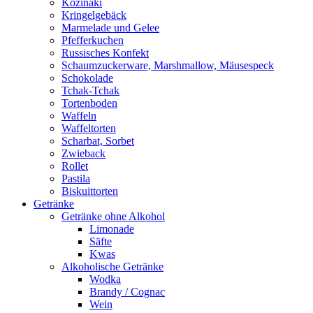
Kozinaki
Kringelgebäck
Marmelade und Gelee
Pfefferkuchen
Russisches Konfekt
Schaumzuckerware, Marshmallow, Mäusespeck
Schokolade
Tchak-Tchak
Tortenboden
Waffeln
Waffeltorten
Scharbat, Sorbet
Zwieback
Rollet
Pastila
Biskuittorten
Getränke
Getränke ohne Alkohol
Limonade
Säfte
Kwas
Alkoholische Getränke
Wodka
Brandy / Cognac
Wein