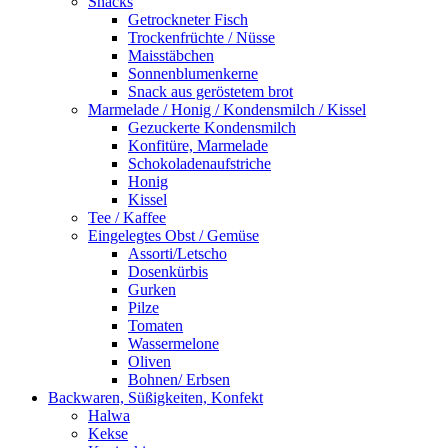
Snacks
Getrockneter Fisch
Trockenfrüchte / Nüsse
Maisstäbchen
Sonnenblumenkerne
Snack aus geröstetem brot
Marmelade / Honig / Kondensmilch / Kissel
Gezuckerte Kondensmilch
Konfitüre, Marmelade
Schokoladenaufstriche
Honig
Kissel
Tee / Kaffee
Eingelegtes Obst / Gemüse
Assorti/Letscho
Dosenkürbis
Gurken
Pilze
Tomaten
Wassermelone
Oliven
Bohnen/ Erbsen
Backwaren, Süßigkeiten, Konfekt
Halwa
Kekse