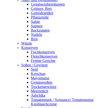
Gemüsezubereitungen
Grützen, Brei
Getreideartikel
Pflanzenöle
Salate
Suppen
Backzutaten
Nudeln
Brot
Würste
Konserven
Fischkonserven
Fleischkonserven
Fertige Gerichte
Soßen / Gewürze
Senf
Ketschup
Mayonnaise
Gemüsesoßen
Trockengewürze
Meerrettich
Adschika
Tomatenmark / Sojasauce/ Tomatenpasta/
Knoblauchcreme