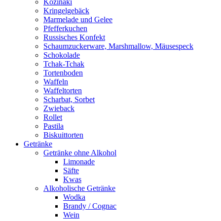
Kozinaki
Kringelgebäck
Marmelade und Gelee
Pfefferkuchen
Russisches Konfekt
Schaumzuckerware, Marshmallow, Mäusespeck
Schokolade
Tchak-Tchak
Tortenboden
Waffeln
Waffeltorten
Scharbat, Sorbet
Zwieback
Rollet
Pastila
Biskuittorten
Getränke
Getränke ohne Alkohol
Limonade
Säfte
Kwas
Alkoholische Getränke
Wodka
Brandy / Cognac
Wein