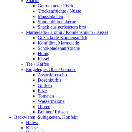
Snacks
Getrockneter Fisch
Trockenfrüchte / Nüsse
Maisstäbchen
Sonnenblumenkerne
Snack aus geröstetem brot
Marmelade / Honig / Kondensmilch / Kissel
Gezuckerte Kondensmilch
Konfitüre, Marmelade
Schokoladenaufstriche
Honig
Kissel
Tee / Kaffee
Eingelegtes Obst / Gemüse
Assorti/Letscho
Dosenkürbis
Gurken
Pilze
Tomaten
Wassermelone
Oliven
Bohnen/ Erbsen
Backwaren, Süßigkeiten, Konfekt
Halwa
Kekse