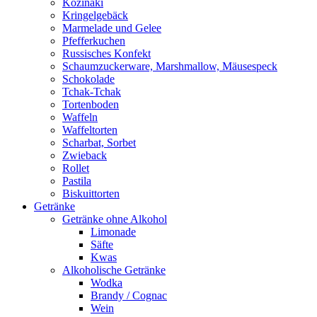
Kozinaki
Kringelgebäck
Marmelade und Gelee
Pfefferkuchen
Russisches Konfekt
Schaumzuckerware, Marshmallow, Mäusespeck
Schokolade
Tchak-Tchak
Tortenboden
Waffeln
Waffeltorten
Scharbat, Sorbet
Zwieback
Rollet
Pastila
Biskuittorten
Getränke
Getränke ohne Alkohol
Limonade
Säfte
Kwas
Alkoholische Getränke
Wodka
Brandy / Cognac
Wein