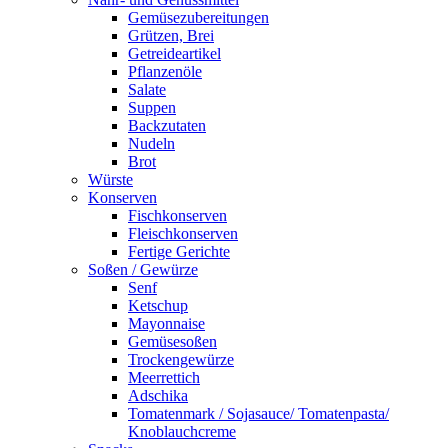
Gemüsezubereitungen
Grützen, Brei
Getreideartikel
Pflanzenöle
Salate
Suppen
Backzutaten
Nudeln
Brot
Würste
Konserven
Fischkonserven
Fleischkonserven
Fertige Gerichte
Soßen / Gewürze
Senf
Ketschup
Mayonnaise
Gemüsesoßen
Trockengewürze
Meerrettich
Adschika
Tomatenmark / Sojasauce/ Tomatenpasta/
Knoblauchcreme