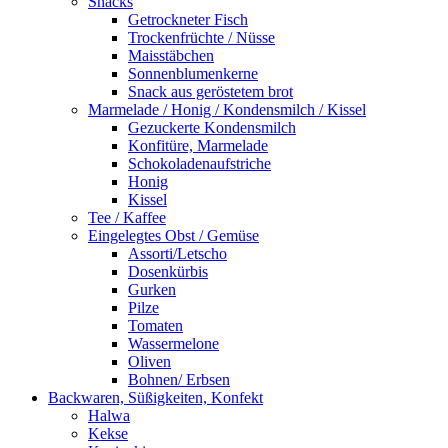
Snacks
Getrockneter Fisch
Trockenfrüchte / Nüsse
Maisstäbchen
Sonnenblumenkerne
Snack aus geröstetem brot
Marmelade / Honig / Kondensmilch / Kissel
Gezuckerte Kondensmilch
Konfitüre, Marmelade
Schokoladenaufstriche
Honig
Kissel
Tee / Kaffee
Eingelegtes Obst / Gemüse
Assorti/Letscho
Dosenkürbis
Gurken
Pilze
Tomaten
Wassermelone
Oliven
Bohnen/ Erbsen
Backwaren, Süßigkeiten, Konfekt
Halwa
Kekse