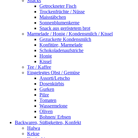
Snacks
Getrockneter Fisch
Trockenfrüchte / Nüsse
Maisstäbchen
Sonnenblumenkerne
Snack aus geröstetem brot
Marmelade / Honig / Kondensmilch / Kissel
Gezuckerte Kondensmilch
Konfitüre, Marmelade
Schokoladenaufstriche
Honig
Kissel
Tee / Kaffee
Eingelegtes Obst / Gemüse
Assorti/Letscho
Dosenkürbis
Gurken
Pilze
Tomaten
Wassermelone
Oliven
Bohnen/ Erbsen
Backwaren, Süßigkeiten, Konfekt
Halwa
Kekse