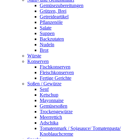
Gemüsezubereitungen
Grützen, Brei
Getreideartikel
Pflanzenöle
Salate
Suppen
Backzutaten
Nudeln
Brot
Würste
Konserven
Fischkonserven
Fleischkonserven
Fertige Gerichte
Soßen / Gewürze
Senf
Ketschup
Mayonnaise
Gemüsesoßen
Trockengewürze
Meerrettich
Adschika
Tomatenmark / Sojasauce/ Tomatenpasta/
Knoblauchcreme