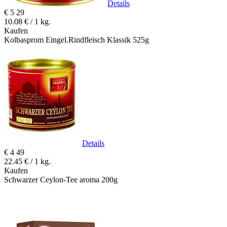
Details
€
5
29
10.08 € / 1 kg.
Kaufen
Kolbasprom Eingel.Rindfleisch Klassik 525g
Details
€
4
49
22.45 € / 1 kg.
Kaufen
Schwarzer Ceylon-Tee aroma 200g