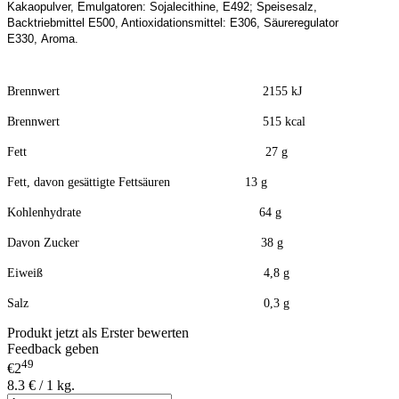
Kakaopulver, Emulgatoren: Sojalecithine, E492; Speisesalz,
Backtriebmittel E500, Antioxidationsmittel: E306, Säureregulator
E330, Aroma.
Brennwert 2155 kJ
Brennwert 515 kcal
Fett
27
g
Fett, davon gesättigte Fettsäuren 13 g
Kohlenhydrate 64 g
Davon Zucker 38 g
Eiweiß 4,8 g
Salz 0,3 g
Produkt jetzt als Erster bewerten
Feedback geben
49
€2
8.3 € / 1 kg.