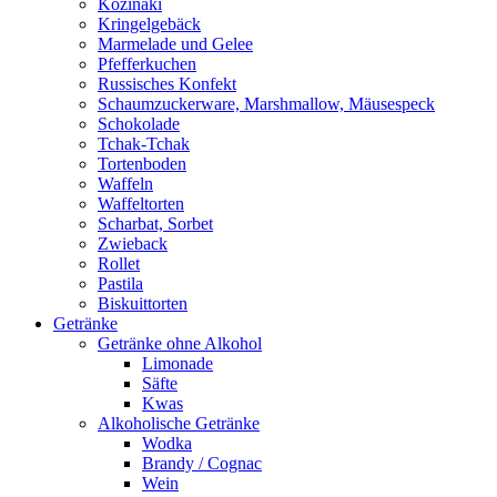
Kozinaki
Kringelgebäck
Marmelade und Gelee
Pfefferkuchen
Russisches Konfekt
Schaumzuckerware, Marshmallow, Mäusespeck
Schokolade
Tchak-Tchak
Tortenboden
Waffeln
Waffeltorten
Scharbat, Sorbet
Zwieback
Rollet
Pastila
Biskuittorten
Getränke
Getränke ohne Alkohol
Limonade
Säfte
Kwas
Alkoholische Getränke
Wodka
Brandy / Cognac
Wein