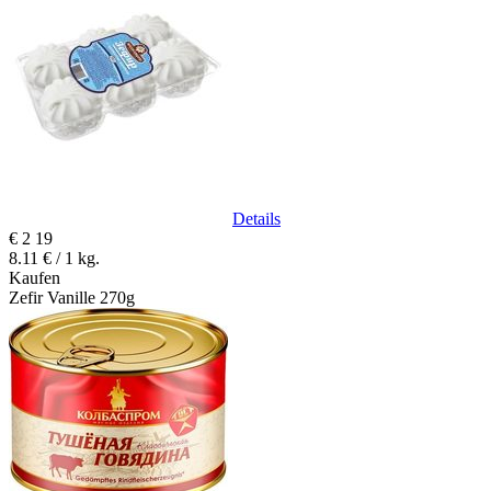
Details
€
2
19
8.11 € / 1 kg.
Kaufen
Zefir Vanille 270g