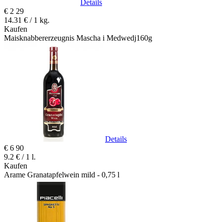
Details
€
2
29
14.31 € / 1 kg.
Kaufen
Maisknabbererzeugnis Mascha i Medwedj160g
Details
€
6
90
9.2 € / 1 l.
Kaufen
Arame Granatapfelwein mild - 0,75 l