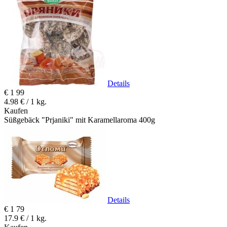
Details
€
1
99
4.98 € / 1 kg.
Kaufen
Süßgebäck "Prjaniki" mit Karamellaroma 400g
Details
€
1
79
17.9 € / 1 kg.