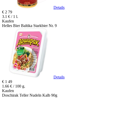
Details
€
2
79
3.1 € / 1 l.
Kaufen
Helles Bier Baltika Starkbier Nr. 9
Details
€
1
49
1.66 € / 100 g.
Kaufen
Doschirak Teller Nudeln Kalb 90g