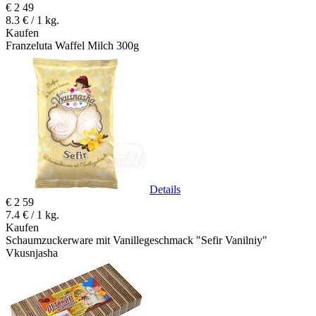
€
2
49
8.3 € / 1 kg.
Kaufen
Franzeluta Waffel Milch 300g
Details
€
2
59
7.4 € / 1 kg.
Kaufen
Schaumzuckerware mit Vanillegeschmack "Sefir Vanilniy"
Vkusnjasha