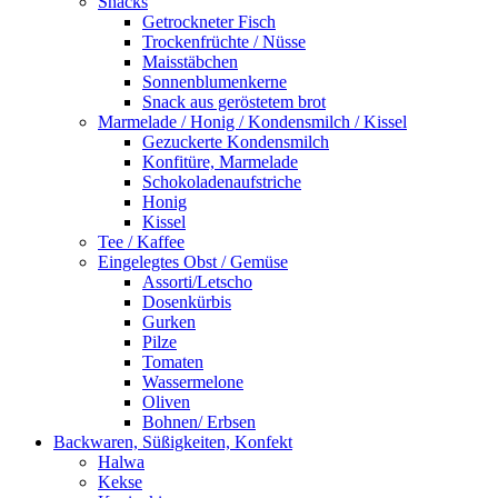
Snacks
Getrockneter Fisch
Trockenfrüchte / Nüsse
Maisstäbchen
Sonnenblumenkerne
Snack aus geröstetem brot
Marmelade / Honig / Kondensmilch / Kissel
Gezuckerte Kondensmilch
Konfitüre, Marmelade
Schokoladenaufstriche
Honig
Kissel
Tee / Kaffee
Eingelegtes Obst / Gemüse
Assorti/Letscho
Dosenkürbis
Gurken
Pilze
Tomaten
Wassermelone
Oliven
Bohnen/ Erbsen
Backwaren, Süßigkeiten, Konfekt
Halwa
Kekse