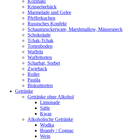
Kozinaki
Kringelgebäck
Marmelade und Gelee
Pfefferkuchen
Russisches Konfekt
Schaumzuckerware, Marshmallow, Mäusespeck
Schokolade
Tchak-Tchak
Tortenboden
Waffeln
Waffeltorten
Scharbat, Sorbet
Zwieback
Rollet
Pastila
Biskuittorten
Getränke
Getränke ohne Alkohol
Limonade
Säfte
Kwas
Alkoholische Getränke
Wodka
Brandy / Cognac
Wein