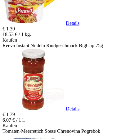
Details
€
1
39
18.53 € / 1 kg.
Kaufen
Reeva Instant Nudeln Rindgeschmack BigCup 75g
Details
€
1
79
6.07 € / 1 l.
Kaufen
Tomaten-Meerrettich Sosse Chrenovina Pogrebok