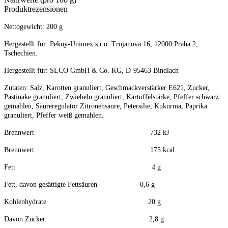
Produktrezensionen
Nettogewicht: 200 g
Hergestellt für: Pekny-Unimex s.r.o. Trojanova 16, 12000 Praha 2,
Tschechien.
Hergestellt für: SLCO GmbH & Co. KG, D-95463 Bindlach
Zutaten: Salz, Karotten granuliert, Geschmackverstärker E621, Zucker,
Pastinake granuliert, Zwiebeln granuliert, Kartoffelstärke, Pfeffer schwarz
gemahlen, Säureregulator Zitronensäure, Petersilie, Kukurma, Paprika
granuliert, Pfeffer weiß gemahlen.
Brennwert 732 kJ
Brennwert 175 kcal
Fett 4 g
Fett, davon gesättigte Fettsäuren 0,6 g
Kohlenhydrate 20 g
Davon Zucker 2,8 g