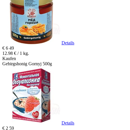
Details
€
6
49
12.98 € / 1 kg.
Kaufen
Gebirgshonig Gornyj 500g
Details
€
2
59