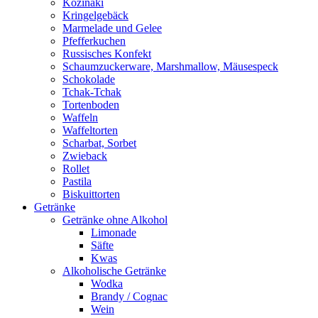
Kozinaki
Kringelgebäck
Marmelade und Gelee
Pfefferkuchen
Russisches Konfekt
Schaumzuckerware, Marshmallow, Mäusespeck
Schokolade
Tchak-Tchak
Tortenboden
Waffeln
Waffeltorten
Scharbat, Sorbet
Zwieback
Rollet
Pastila
Biskuittorten
Getränke
Getränke ohne Alkohol
Limonade
Säfte
Kwas
Alkoholische Getränke
Wodka
Brandy / Cognac
Wein