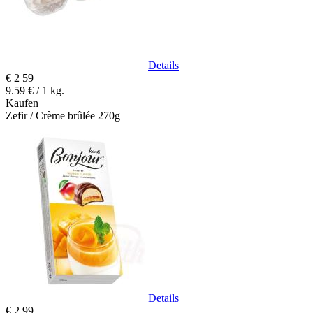
Details
€
2
59
9.59 € / 1 kg.
Kaufen
Zefir / Crème brûlée 270g
Details
€
2
99