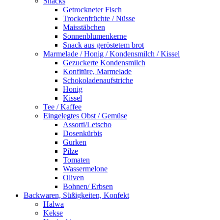
Snacks
Getrockneter Fisch
Trockenfrüchte / Nüsse
Maisstäbchen
Sonnenblumenkerne
Snack aus geröstetem brot
Marmelade / Honig / Kondensmilch / Kissel
Gezuckerte Kondensmilch
Konfitüre, Marmelade
Schokoladenaufstriche
Honig
Kissel
Tee / Kaffee
Eingelegtes Obst / Gemüse
Assorti/Letscho
Dosenkürbis
Gurken
Pilze
Tomaten
Wassermelone
Oliven
Bohnen/ Erbsen
Backwaren, Süßigkeiten, Konfekt
Halwa
Kekse