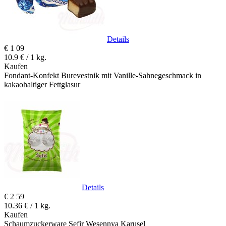
Details
€
1
09
10.9 € / 1 kg.
Kaufen
Fondant-Konfekt Burevestnik mit Vanille-Sahnegeschmack in
kakaohaltiger Fettglasur
Details
€
2
59
10.36 € / 1 kg.
Kaufen
Schaumzuckerware Sefir Wesennya Karusel