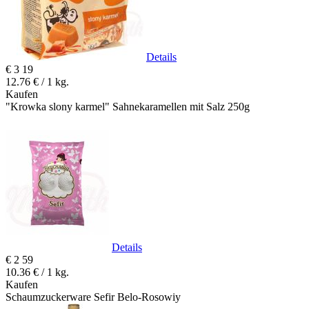
Details
€
3
19
12.76 € / 1 kg.
Kaufen
"Krowka slony karmel" Sahnekaramellen mit Salz 250g
Details
€
2
59
10.36 € / 1 kg.
Kaufen
Schaumzuckerware Sefir Belo-Rosowiy