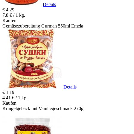
Details
€
4
29
7.8 € / 1 kg.
Kaufen
Gemüsezubereitung Gurman 550ml Emela
Details
€
1
19
4.41 € / 1 kg.
Kaufen
Kringelgebäck mit Vanillegeschmack 270g