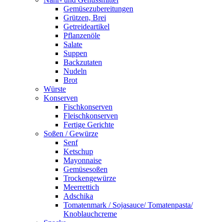
Gemüsezubereitungen
Grützen, Brei
Getreideartikel
Pflanzenöle
Salate
Suppen
Backzutaten
Nudeln
Brot
Würste
Konserven
Fischkonserven
Fleischkonserven
Fertige Gerichte
Soßen / Gewürze
Senf
Ketschup
Mayonnaise
Gemüsesoßen
Trockengewürze
Meerrettich
Adschika
Tomatenmark / Sojasauce/ Tomatenpasta/
Knoblauchcreme