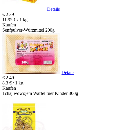
Details
€
2
39
11.95 € / 1 kg.
Kaufen
Senfpulver-Würzmittel 200g
Details
€
2
49
8.3 € / 1 kg.
Kaufen
Tchaj wdwojem Waffel fuer Kinder 300g