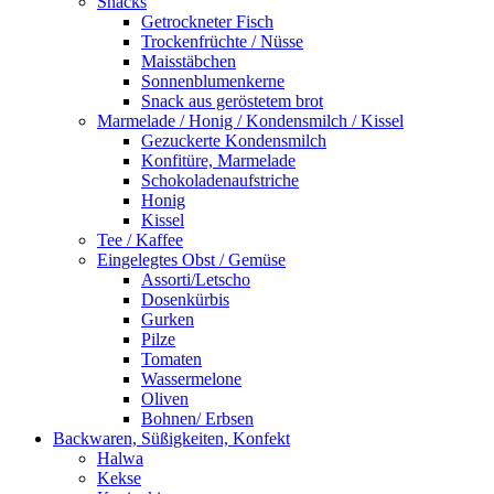
Snacks
Getrockneter Fisch
Trockenfrüchte / Nüsse
Maisstäbchen
Sonnenblumenkerne
Snack aus geröstetem brot
Marmelade / Honig / Kondensmilch / Kissel
Gezuckerte Kondensmilch
Konfitüre, Marmelade
Schokoladenaufstriche
Honig
Kissel
Tee / Kaffee
Eingelegtes Obst / Gemüse
Assorti/Letscho
Dosenkürbis
Gurken
Pilze
Tomaten
Wassermelone
Oliven
Bohnen/ Erbsen
Backwaren, Süßigkeiten, Konfekt
Halwa
Kekse