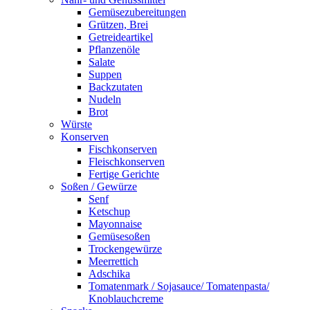
Gemüsezubereitungen
Grützen, Brei
Getreideartikel
Pflanzenöle
Salate
Suppen
Backzutaten
Nudeln
Brot
Würste
Konserven
Fischkonserven
Fleischkonserven
Fertige Gerichte
Soßen / Gewürze
Senf
Ketschup
Mayonnaise
Gemüsesoßen
Trockengewürze
Meerrettich
Adschika
Tomatenmark / Sojasauce/ Tomatenpasta/
Knoblauchcreme