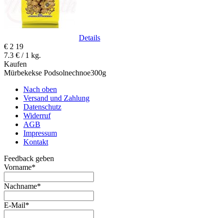
Details
€
2
19
7.3 € / 1 kg.
Kaufen
Mürbekekse Podsolnechnoe300g
Nach oben
Versand und Zahlung
Datenschutz
Widerruf
AGB
Impressum
Kontakt
Feedback geben
Vorname
*
Nachname
*
E-Mail
*