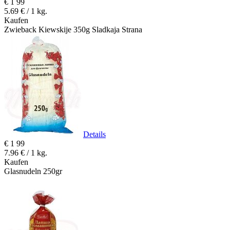
€
1
99
5.69 € / 1 kg.
Kaufen
Zwieback Kiewskije 350g Sladkaja Strana
Details
€
1
99
7.96 € / 1 kg.
Kaufen
Glasnudeln 250gr