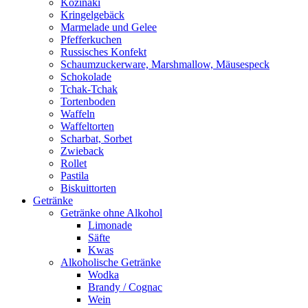
Kozinaki
Kringelgebäck
Marmelade und Gelee
Pfefferkuchen
Russisches Konfekt
Schaumzuckerware, Marshmallow, Mäusespeck
Schokolade
Tchak-Tchak
Tortenboden
Waffeln
Waffeltorten
Scharbat, Sorbet
Zwieback
Rollet
Pastila
Biskuittorten
Getränke
Getränke ohne Alkohol
Limonade
Säfte
Kwas
Alkoholische Getränke
Wodka
Brandy / Cognac
Wein