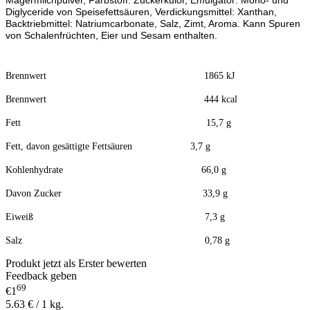
Magermilchpulver, Farbstoff: Zuckerkulör, Emulgator: Mono- und
Diglyceride von Speisefettsäuren, Verdickungsmittel: Xanthan,
Backtriebmittel: Natriumcarbonate, Salz, Zimt, Aroma. Kann Spuren
von Schalenfrüchten, Eier und Sesam enthalten.
Brennwert 1865 kJ
Brennwert 444 kcal
Fett 15,7 g
Fett, davon gesättigte Fettsäuren 3,7 g
Kohlenhydrate 66,0 g
Davon Zucker 33,9 g
Eiweiß 7,3 g
Salz 0,78 g
Produkt jetzt als Erster bewerten
Feedback geben
69
€1
5.63 € / 1 kg.