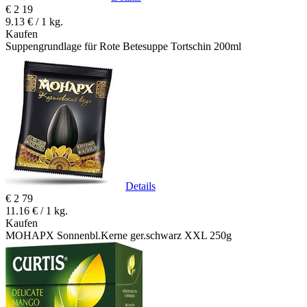
€
2
19
9.13 € / 1 kg.
Kaufen
Suppengrundlage für Rote Betesuppe Tortschin 200ml
Details
€
2
79
11.16 € / 1 kg.
Kaufen
MOHAPX Sonnenbl.Kerne ger.schwarz XXL 250g