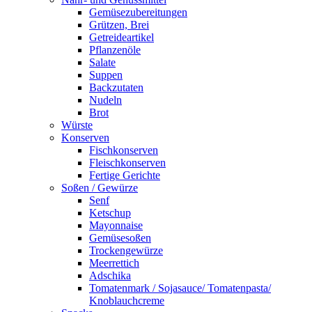
Gemüsezubereitungen
Grützen, Brei
Getreideartikel
Pflanzenöle
Salate
Suppen
Backzutaten
Nudeln
Brot
Würste
Konserven
Fischkonserven
Fleischkonserven
Fertige Gerichte
Soßen / Gewürze
Senf
Ketschup
Mayonnaise
Gemüsesoßen
Trockengewürze
Meerrettich
Adschika
Tomatenmark / Sojasauce/ Tomatenpasta/
Knoblauchcreme