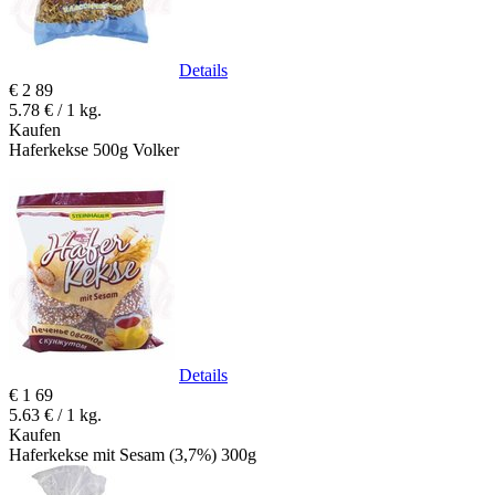
Details
€
2
89
5.78 € / 1 kg.
Kaufen
Haferkekse 500g Volker
Details
€
1
69
5.63 € / 1 kg.
Kaufen
Haferkekse mit Sesam (3,7%) 300g