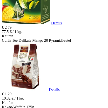
Details
€
2
79
77.5 € / 1 kg.
Kaufen
Curtis Tee Delikate Mango 20 Pyramidbeutel
Details
€
1
29
10.32 € / 1 kg.
Kaufen
Kakao-Waffeln 125g