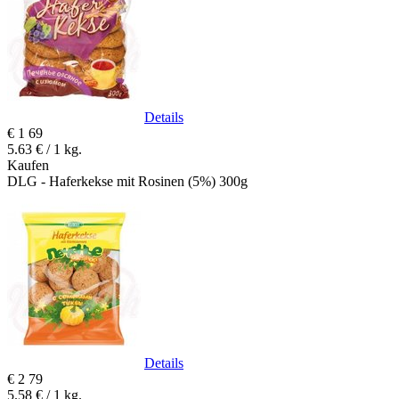
Details
€
1
69
5.63 € / 1 kg.
Kaufen
DLG - Haferkekse mit Rosinen (5%) 300g
Details
€
2
79
5.58 € / 1 kg.