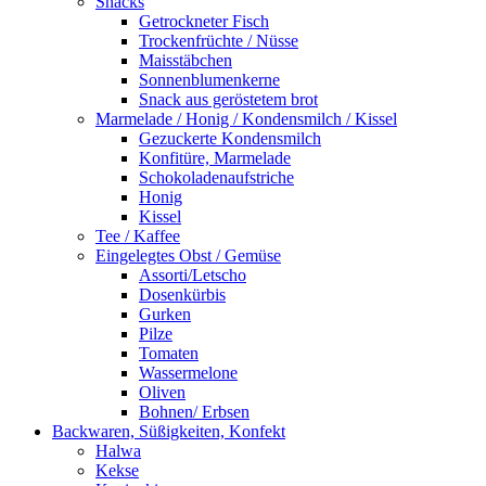
Snacks
Getrockneter Fisch
Trockenfrüchte / Nüsse
Maisstäbchen
Sonnenblumenkerne
Snack aus geröstetem brot
Marmelade / Honig / Kondensmilch / Kissel
Gezuckerte Kondensmilch
Konfitüre, Marmelade
Schokoladenaufstriche
Honig
Kissel
Tee / Kaffee
Eingelegtes Obst / Gemüse
Assorti/Letscho
Dosenkürbis
Gurken
Pilze
Tomaten
Wassermelone
Oliven
Bohnen/ Erbsen
Backwaren, Süßigkeiten, Konfekt
Halwa
Kekse