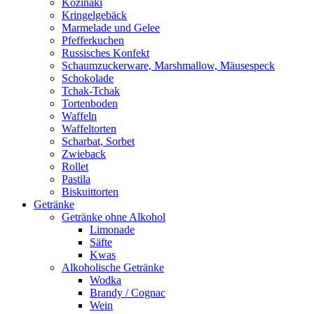
Kozinaki
Kringelgebäck
Marmelade und Gelee
Pfefferkuchen
Russisches Konfekt
Schaumzuckerware, Marshmallow, Mäusespeck
Schokolade
Tchak-Tchak
Tortenboden
Waffeln
Waffeltorten
Scharbat, Sorbet
Zwieback
Rollet
Pastila
Biskuittorten
Getränke
Getränke ohne Alkohol
Limonade
Säfte
Kwas
Alkoholische Getränke
Wodka
Brandy / Cognac
Wein