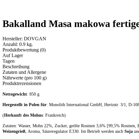
Bakalland Masa makowa fertig
Hersteller:
DOVGAN
Anzahl:
0.9 kg.
Produktbewertung (0)
Auf Lager
Tagen
Beschreibung
Zutaten und Allergene
Nährwerte (pro 100 g)
Produktrezensionen
Nettogewicht
: 850 g
Hergestellt in Polen für
: Monolith International GmbH, Hertzstr. 3/1, D-10
(
Herkunft des Mohns
: Frankreich)
Zutaten: Wasser, Mohn 22%, Zucker, geölte Rosinen 3,6% [99,5% Rosinen, B
Weizengrieß
, Aroma, Säureregulator E330. Im Betrieb werden auch
Soja
u