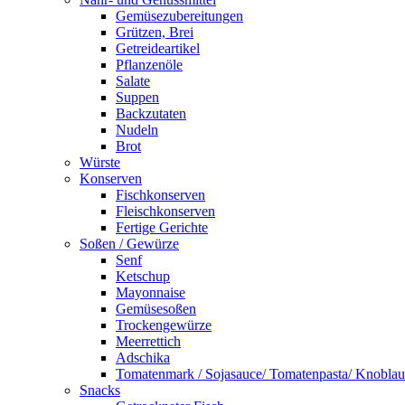
Gemüsezubereitungen
Grützen, Brei
Getreideartikel
Pflanzenöle
Salate
Suppen
Backzutaten
Nudeln
Brot
Würste
Konserven
Fischkonserven
Fleischkonserven
Fertige Gerichte
Soßen / Gewürze
Senf
Ketschup
Mayonnaise
Gemüsesoßen
Trockengewürze
Meerrettich
Adschika
Tomatenmark / Sojasauce/ Tomatenpasta/ Knobla
Snacks