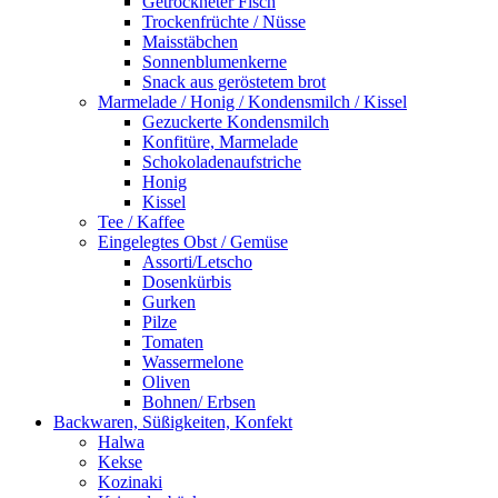
Getrockneter Fisch
Trockenfrüchte / Nüsse
Maisstäbchen
Sonnenblumenkerne
Snack aus geröstetem brot
Marmelade / Honig / Kondensmilch / Kissel
Gezuckerte Kondensmilch
Konfitüre, Marmelade
Schokoladenaufstriche
Honig
Kissel
Tee / Kaffee
Eingelegtes Obst / Gemüse
Assorti/Letscho
Dosenkürbis
Gurken
Pilze
Tomaten
Wassermelone
Oliven
Bohnen/ Erbsen
Backwaren, Süßigkeiten, Konfekt
Halwa
Kekse
Kozinaki