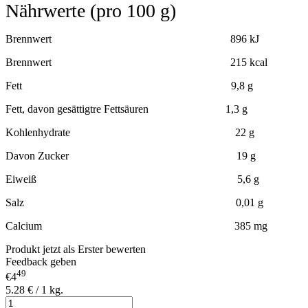
Nährwerte (pro 100 g)
Brennwert 896 kJ
Brennwert 215 kcal
Fett 9,8 g
Fett, davon gesättigtre Fettsäuren 1,3 g
Kohlenhydrate 22 g
Davon Zucker 19 g
Eiweiß 5,6 g
Salz 0,01 g
Calcium 385 mg
Produkt jetzt als Erster bewerten
Feedback geben
49
€4
5.28 € / 1 kg.