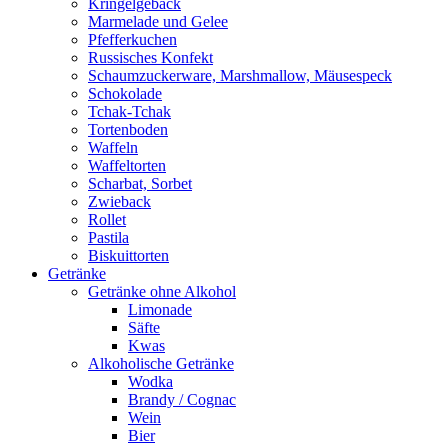
Kringelgebäck
Marmelade und Gelee
Pfefferkuchen
Russisches Konfekt
Schaumzuckerware, Marshmallow, Mäusespeck
Schokolade
Tchak-Tchak
Tortenboden
Waffeln
Waffeltorten
Scharbat, Sorbet
Zwieback
Rollet
Pastila
Biskuittorten
Getränke
Getränke ohne Alkohol
Limonade
Säfte
Kwas
Alkoholische Getränke
Wodka
Brandy / Cognac
Wein
Bier