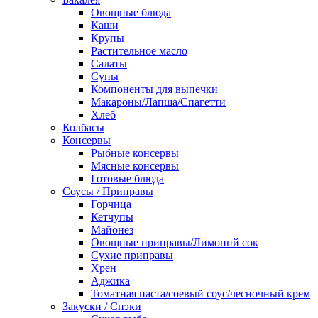
Овощные блюда
Каши
Крупы
Растительное масло
Салаты
Супы
Компоненты для выпечки
Макароны/Лапша/Спагетти
Хлеб
Колбасы
Консервы
Рыбные консервы
Мясные консервы
Готовые блюда
Соусы / Приправы
Горчица
Кетчупы
Майонез
Овощные приправы/Лимоннй сок
Сухие приправы
Хрен
Аджика
Томатная паста/соевый соус/чесночный крем
Закуски / Снэки