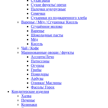
Сухая рыба
Сухие фрукты/ орехи
Палочки кукурузные
Семечки
Сухарики из поджаренного хлеба
Варенье / Мёд / Сгущенка/ Кисель
Сгущённое молоко
Варенье
Шоколадные пасты
Мёд
Кисель
Чай / Кофе
Маринованные овощи / фрукты
Ассорти/Лечо
Патиссоны
Огурцы
Грибы
Помидоры
Арбузы
Оливки/ Маслины
Фасоль/ Горох
Кондитерские изделия
Халва
Печенье
Козинаки