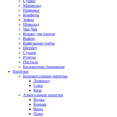
Сушки
Мармелад
Пряники
Конфеты
Зефир
Шоколад
Чак-Чак
Коржи для тортов
Вафли
Вафельные торты
Щербет
Сухари
Рулеты
Пастила
Бисквитные пирожные
Напитки
Безалкогольные напитки
Лимонад
Соки
Квас
Алкогольные напитки
Водка
Коньяк
Вино
Пиво