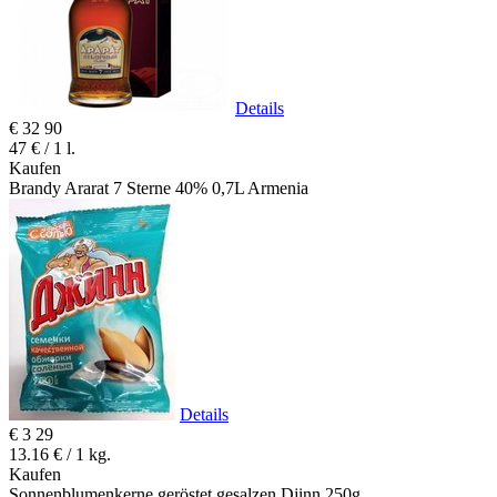
Details
€
32
90
47 € / 1 l.
Kaufen
Brandy Ararat 7 Sterne 40% 0,7L Armenia
Details
€
3
29
13.16 € / 1 kg.
Kaufen
Sonnenblumenkerne geröstet gesalzen Djinn 250g