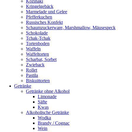
Kozinaki
Kringelgebäck
Marmelade und Gelee
Pfefferkuchen
Russisches Konfekt
Schaumzuckerware, Marshmallow, Mäusespeck
Schokolade
Tchak-Tchak
Tortenboden
Waffeln
Waffeltorten
Scharbat, Sorbet
Zwieback
Rollet
Pastila
Biskuittorten
Getränke
Getränke ohne Alkohol
Limonade
Säfte
Kwas
Alkoholische Getränke
Wodka
Brandy / Cognac
Wein