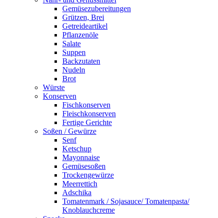
Gemüsezubereitungen
Grützen, Brei
Getreideartikel
Pflanzenöle
Salate
Suppen
Backzutaten
Nudeln
Brot
Würste
Konserven
Fischkonserven
Fleischkonserven
Fertige Gerichte
Soßen / Gewürze
Senf
Ketschup
Mayonnaise
Gemüsesoßen
Trockengewürze
Meerrettich
Adschika
Tomatenmark / Sojasauce/ Tomatenpasta/
Knoblauchcreme