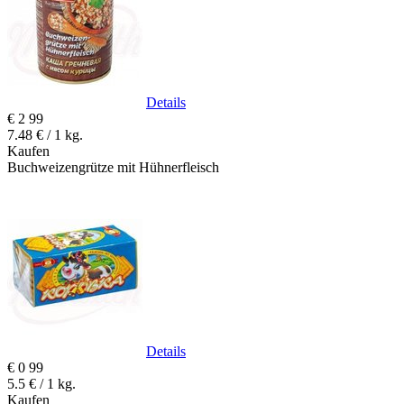
Details
€
2
99
7.48 € / 1 kg.
Kaufen
Buchweizengrütze mit Hühnerfleisch
Details
€
0
99
5.5 € / 1 kg.
Kaufen