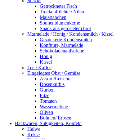
Snacks
Getrockneter Fisch
Trockenfrüchte / Nüsse
Maisstäbchen
Sonnenblumenkerne
Snack aus geröstetem brot
Marmelade / Honig / Kondensmilch / Kissel
Gezuckerte Kondensmilch
Konfitüre, Marmelade
Schokoladenaufstriche
Honig
Kissel
Tee / Kaffee
Eingelegtes Obst / Gemüse
Assorti/Letscho
Dosenkürbis
Gurken
Pilze
Tomaten
Wassermelone
Oliven
Bohnen/ Erbsen
Backwaren, Süßigkeiten, Konfekt
Halwa
Kekse