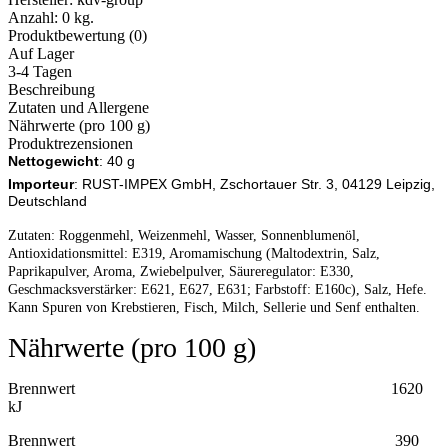
Anzahl:
0 kg.
Produktbewertung (0)
Auf Lager
3-4 Tagen
Beschreibung
Zutaten und Allergene
Nährwerte (pro 100 g)
Produktrezensionen
Nettogewicht
: 40 g
Importeur
: RUST-IMPEX GmbH, Zschortauer Str. 3, 04129 Leipzig,
Deutschland
Zutaten: Roggenmehl, Weizenmehl, Wasser, Sonnenblumenöl,
Antioxidationsmittel: E319, Aromamischung (Maltodextrin, Salz,
Paprikapulver, Aroma, Zwiebelpulver, Säureregulator: E330,
Geschmacksverstärker: E621, E627, E631; Farbstoff: E160c), Salz, Hefe.
Kann Spuren von Krebstieren, Fisch, Milch, Sellerie und Senf enthalten.
Nährwerte (pro 100 g)
Brennwert 1620
kJ
Brennwert 390