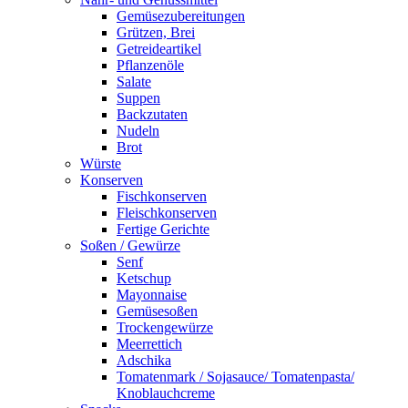
Gemüsezubereitungen
Grützen, Brei
Getreideartikel
Pflanzenöle
Salate
Suppen
Backzutaten
Nudeln
Brot
Würste
Konserven
Fischkonserven
Fleischkonserven
Fertige Gerichte
Soßen / Gewürze
Senf
Ketschup
Mayonnaise
Gemüsesoßen
Trockengewürze
Meerrettich
Adschika
Tomatenmark / Sojasauce/ Tomatenpasta/
Knoblauchcreme