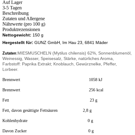
Auf Lager
3-5 Tagen
Beschreibung
Zutaten und Allergene
Nährwerte (pro 100 g)
Produktrezensionen
Nettogewicht:
150 g
Hergestellt für:
GUNZ GmbH, Im Hau 23, 6841 Mäder
:
MIESMUSCHELN (Mytilus chilensis) 62%, Sonnenblumenöl,
Zutaten
Weinessig, Wasser, Speisesalz, Stärke, natürliches Aroma,
Farbstoff: Paprika Extrakt; Knoblauch, Gewürznelke, Pfeffer,
Lorbeer.
Brennwert 1058 kJ
Brennwert 256 kcal
Fett 23 g
Fett, davon gesättigte Fettsäuren 2,8 g
Kohlenhydrate 0 g
Davon Zucker 0 g