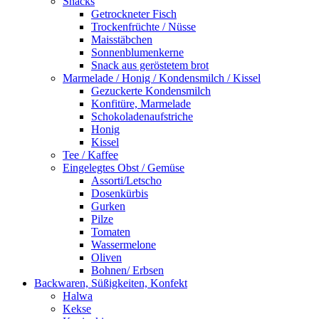
Snacks
Getrockneter Fisch
Trockenfrüchte / Nüsse
Maisstäbchen
Sonnenblumenkerne
Snack aus geröstetem brot
Marmelade / Honig / Kondensmilch / Kissel
Gezuckerte Kondensmilch
Konfitüre, Marmelade
Schokoladenaufstriche
Honig
Kissel
Tee / Kaffee
Eingelegtes Obst / Gemüse
Assorti/Letscho
Dosenkürbis
Gurken
Pilze
Tomaten
Wassermelone
Oliven
Bohnen/ Erbsen
Backwaren, Süßigkeiten, Konfekt
Halwa
Kekse