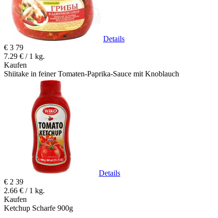
Details
€
3
79
7.29 € / 1 kg.
Kaufen
Shiitake in feiner Tomaten-Paprika-Sauce mit Knoblauch
Details
€
2
39
2.66 € / 1 kg.
Kaufen
Ketchup Scharfe 900g