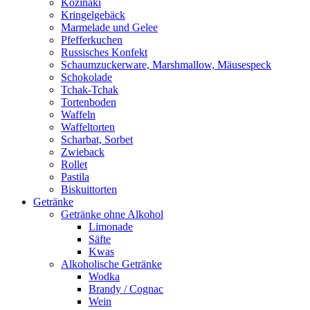
Kozinaki
Kringelgebäck
Marmelade und Gelee
Pfefferkuchen
Russisches Konfekt
Schaumzuckerware, Marshmallow, Mäusespeck
Schokolade
Tchak-Tchak
Tortenboden
Waffeln
Waffeltorten
Scharbat, Sorbet
Zwieback
Rollet
Pastila
Biskuittorten
Getränke
Getränke ohne Alkohol
Limonade
Säfte
Kwas
Alkoholische Getränke
Wodka
Brandy / Cognac
Wein