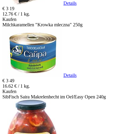
Details
€
3
19
12.76 € / 1 kg.
Kaufen
Milchkaramellen "Krowka mleczna" 250g
Details
€
3
49
16.62 € / 1 kg.
Kaufen
SibFisch Saira Makrelenhecht im Oel/Easy Open 240g