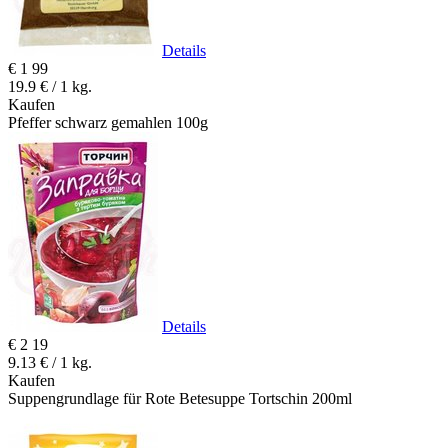
Details
€
1
99
19.9 € / 1 kg.
Kaufen
Pfeffer schwarz gemahlen 100g
Details
€
2
19
9.13 € / 1 kg.
Kaufen
Suppengrundlage für Rote Betesuppe Tortschin 200ml