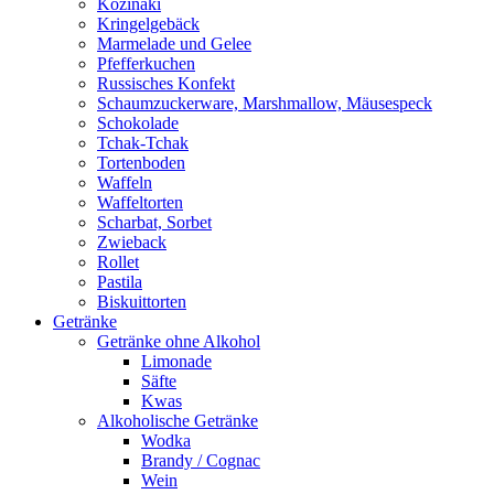
Kozinaki
Kringelgebäck
Marmelade und Gelee
Pfefferkuchen
Russisches Konfekt
Schaumzuckerware, Marshmallow, Mäusespeck
Schokolade
Tchak-Tchak
Tortenboden
Waffeln
Waffeltorten
Scharbat, Sorbet
Zwieback
Rollet
Pastila
Biskuittorten
Getränke
Getränke ohne Alkohol
Limonade
Säfte
Kwas
Alkoholische Getränke
Wodka
Brandy / Cognac
Wein