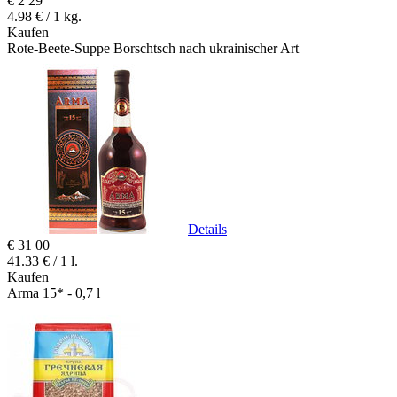
€
2
29
4.98 € / 1 kg.
Kaufen
Rote-Beete-Suppe Borschtsch nach ukrainischer Art
Details
€
31
00
41.33 € / 1 l.
Kaufen
Arma 15* - 0,7 l