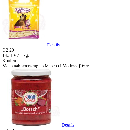
Details
€
2
29
14.31 € / 1 kg.
Kaufen
Maisknabbererzeugnis Mascha i Medwedj160g
Details