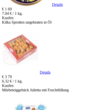
Details
€
1
69
7.04 € / 1 kg.
Kaufen
Kilka Sprotten ungebraten in Öl
Details
€
3
79
6.32 € / 1 kg.
Kaufen
Mürbeteiggebäck Julietta mit Fruchtfüllung