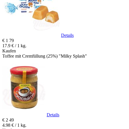
Details
€
1
79
17.9 € / 1 kg.
Kaufen
Toffee mit Cremfüllung (25%) "Milky Splash"
Details
€
2
49
4.98 € / 1 kg.