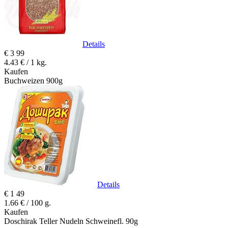
Details
€
3
99
4.43 € / 1 kg.
Kaufen
Buchweizen 900g
Details
€
1
49
1.66 € / 100 g.
Kaufen
Doschirak Teller Nudeln Schweinefl. 90g