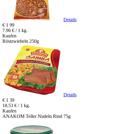
Details
€
1
99
7.96 € / 1 kg.
Kaufen
Röstzwiebeln 250g
Details
€
1
39
18.53 € / 1 kg.
Kaufen
ANAKOM Teller Nudeln Rind 75g