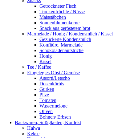
Snacks
Getrockneter Fisch
Trockenfrüchte / Nüsse
Maisstäbchen
Sonnenblumenkerne
Snack aus geröstetem brot
Marmelade / Honig / Kondensmilch / Kissel
Gezuckerte Kondensmilch
Konfitüre, Marmelade
Schokoladenaufstriche
Honig
Kissel
Tee / Kaffee
Eingelegtes Obst / Gemüse
Assorti/Letscho
Dosenkürbis
Gurken
Pilze
Tomaten
Wassermelone
Oliven
Bohnen/ Erbsen
Backwaren, Süßigkeiten, Konfekt
Halwa
Kekse