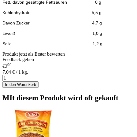
Fett, davon gesättigte Fettsäuren
0
g
Kohlenhydrate 5,5 g
Davon Zucker 4,7 g
Eiweiß 1,0
g
Salz 1,2 g
Produkt jetzt als Erster bewerten
Feedback geben
99
€2
7.04 € / 1 kg.
In den Warenkorb
MIt diesem Produkt wird oft gekauft