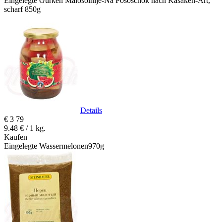
Eingelegte Gurken Malosolnije-Na Pososchok nach Kasaken-Art,
scharf 850g
Details
€
3
79
9.48 € / 1 kg.
Kaufen
Eingelegte Wassermelonen970g