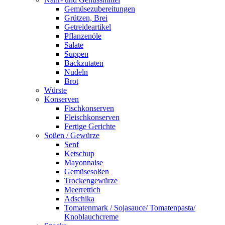
Gemüsezubereitungen
Grützen, Brei
Getreideartikel
Pflanzenöle
Salate
Suppen
Backzutaten
Nudeln
Brot
Würste
Konserven
Fischkonserven
Fleischkonserven
Fertige Gerichte
Soßen / Gewürze
Senf
Ketschup
Mayonnaise
Gemüsesoßen
Trockengewürze
Meerrettich
Adschika
Tomatenmark / Sojasauce/ Tomatenpasta/
Knoblauchcreme