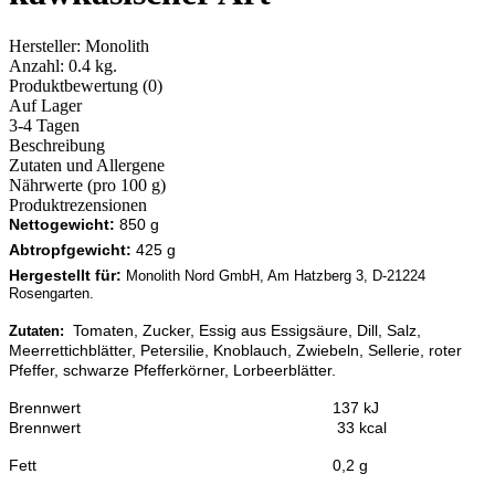
Hersteller:
Monolith
Anzahl:
0.4 kg.
Produktbewertung (0)
Auf Lager
3-4 Tagen
Beschreibung
Zutaten und Allergene
Nährwerte (pro 100 g)
Produktrezensionen
Nettogewicht:
850 g
Abtropfgewicht:
425 g
Hergestellt für:
Monolith Nord GmbH, Am Hatzberg 3, D-21224
Rosengarten.
Tomaten, Zucker, Essig aus Essigsäure, Dill, Salz,
Zutaten:
Meerrettichblätter, Petersilie, Knoblauch, Zwiebeln, Sellerie, roter
Pfeffer, schwarze Pfefferkörner, Lorbeerblätter.
Brennwert 137 kJ
Brennwert 33 kcal
Fett
0,2
g