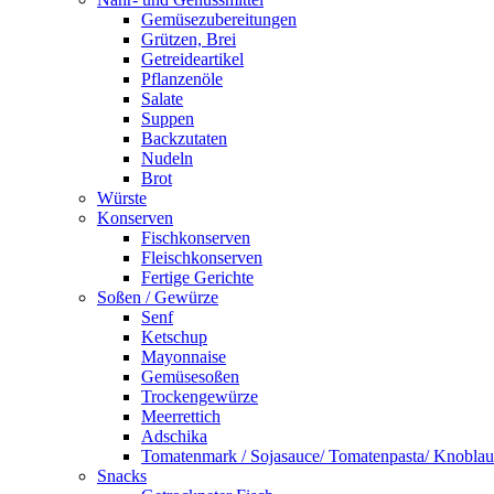
Gemüsezubereitungen
Grützen, Brei
Getreideartikel
Pflanzenöle
Salate
Suppen
Backzutaten
Nudeln
Brot
Würste
Konserven
Fischkonserven
Fleischkonserven
Fertige Gerichte
Soßen / Gewürze
Senf
Ketschup
Mayonnaise
Gemüsesoßen
Trockengewürze
Meerrettich
Adschika
Tomatenmark / Sojasauce/ Tomatenpasta/ Knobla
Snacks