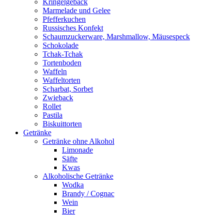
Kringelgebäck
Marmelade und Gelee
Pfefferkuchen
Russisches Konfekt
Schaumzuckerware, Marshmallow, Mäusespeck
Schokolade
Tchak-Tchak
Tortenboden
Waffeln
Waffeltorten
Scharbat, Sorbet
Zwieback
Rollet
Pastila
Biskuittorten
Getränke
Getränke ohne Alkohol
Limonade
Säfte
Kwas
Alkoholische Getränke
Wodka
Brandy / Cognac
Wein
Bier