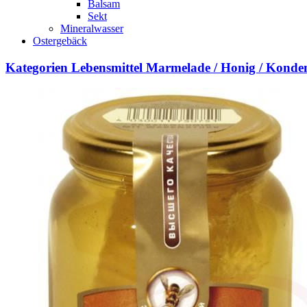
Balsam
Sekt
Mineralwasser
Ostergebäck
Kategorien
Lebensmittel
Marmelade / Honig / Kondens