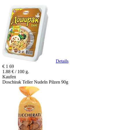
Details
€
1
69
1.88 € / 100 g.
Kaufen
Doschirak Teller Nudeln Pilzen 90g