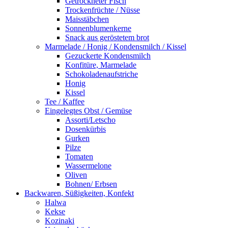
Getrockneter Fisch
Trockenfrüchte / Nüsse
Maisstäbchen
Sonnenblumenkerne
Snack aus geröstetem brot
Marmelade / Honig / Kondensmilch / Kissel
Gezuckerte Kondensmilch
Konfitüre, Marmelade
Schokoladenaufstriche
Honig
Kissel
Tee / Kaffee
Eingelegtes Obst / Gemüse
Assorti/Letscho
Dosenkürbis
Gurken
Pilze
Tomaten
Wassermelone
Oliven
Bohnen/ Erbsen
Backwaren, Süßigkeiten, Konfekt
Halwa
Kekse
Kozinaki