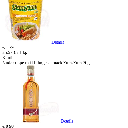
Details
€
1
79
25.57 € / 1 kg.
Kaufen
Nudelsuppe mit Huhngeschmack Yum-Yum 70g
Details
€
8
90