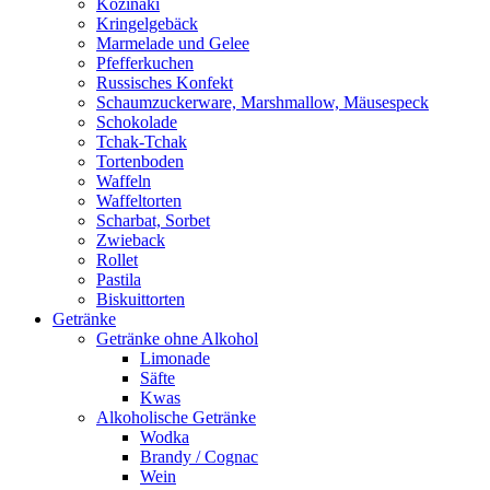
Kozinaki
Kringelgebäck
Marmelade und Gelee
Pfefferkuchen
Russisches Konfekt
Schaumzuckerware, Marshmallow, Mäusespeck
Schokolade
Tchak-Tchak
Tortenboden
Waffeln
Waffeltorten
Scharbat, Sorbet
Zwieback
Rollet
Pastila
Biskuittorten
Getränke
Getränke ohne Alkohol
Limonade
Säfte
Kwas
Alkoholische Getränke
Wodka
Brandy / Cognac
Wein