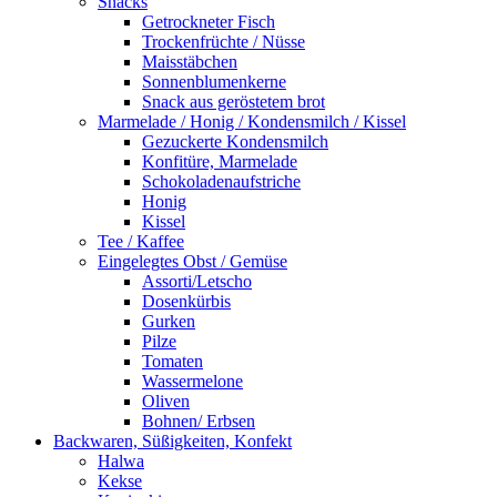
Snacks
Getrockneter Fisch
Trockenfrüchte / Nüsse
Maisstäbchen
Sonnenblumenkerne
Snack aus geröstetem brot
Marmelade / Honig / Kondensmilch / Kissel
Gezuckerte Kondensmilch
Konfitüre, Marmelade
Schokoladenaufstriche
Honig
Kissel
Tee / Kaffee
Eingelegtes Obst / Gemüse
Assorti/Letscho
Dosenkürbis
Gurken
Pilze
Tomaten
Wassermelone
Oliven
Bohnen/ Erbsen
Backwaren, Süßigkeiten, Konfekt
Halwa
Kekse