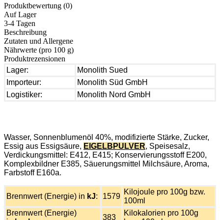
Produktbewertung (0)
Auf Lager
3-4 Tagen
Beschreibung
Zutaten und Allergene
Nährwerte (pro 100 g)
Produktrezensionen
Lager:
Monolith Sued
Importeur:
Monolith Süd GmbH
Logistiker:
Monolith Nord GmbH
Wasser, Sonnenblumenöl 40%, modifizierte Stärke, Zucker,
Essig aus Essigsäure,
EIGELBPULVER
, Speisesalz,
Verdickungsmittel: E412, E415; Konservierungsstoff E200,
Komplexbildner E385, Säuerungsmittel Milchsäure, Aroma,
Farbstoff E160a.
Kilojoule pro 100g bzw.
Brennwert (Energie) in
kJ
:
1579
100ml
Brennwert (Energie)
Kilokalorien pro 100g
383