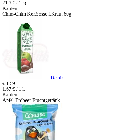
21.5 € / 1 kg.
Kaufen
Chim-Chim Kor.Sosse f.Kraut 60g
Details
€
1
59
1.67 € / 1 l.
Kaufen
Apfel-Erdbeer-Fruchtgetränk