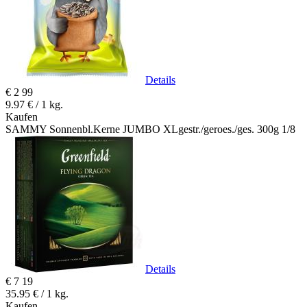
Details
€
2
99
9.97 € / 1 kg.
Kaufen
SAMMY Sonnenbl.Kerne JUMBO XLgestr./geroes./ges. 300g 1/8
Details
€
7
19
35.95 € / 1 kg.
Kaufen