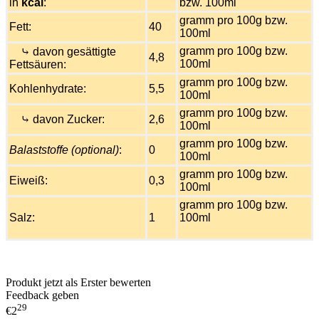
in
kcal
:
bzw. 100ml
gramm pro 100g bzw.
Fett:
40
100ml
gramm pro 100g bzw.
⤷ davon gesättigte
4,8
100ml
Fettsäuren:
gramm pro 100g bzw.
Kohlenhydrate:
5,5
100ml
gramm pro 100g bzw.
⤷ davon Zucker:
2,6
100ml
gramm pro 100g bzw.
Balaststoffe (optional)
:
0
100ml
gramm pro 100g bzw.
Eiweiß:
0,3
100ml
gramm pro 100g bzw.
Salz:
1
100ml
Produkt jetzt als Erster bewerten
Feedback geben
29
€2