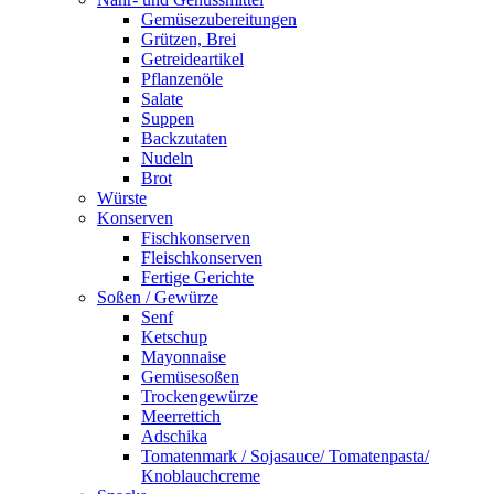
Gemüsezubereitungen
Grützen, Brei
Getreideartikel
Pflanzenöle
Salate
Suppen
Backzutaten
Nudeln
Brot
Würste
Konserven
Fischkonserven
Fleischkonserven
Fertige Gerichte
Soßen / Gewürze
Senf
Ketschup
Mayonnaise
Gemüsesoßen
Trockengewürze
Meerrettich
Adschika
Tomatenmark / Sojasauce/ Tomatenpasta/
Knoblauchcreme