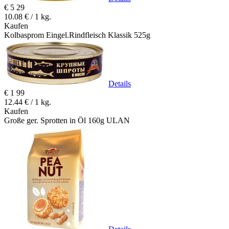
€
5
29
10.08 € / 1 kg.
Kaufen
Kolbasprom Eingel.Rindfleisch Klassik 525g
Details
€
1
99
12.44 € / 1 kg.
Kaufen
Große ger. Sprotten in Öl 160g ULAN