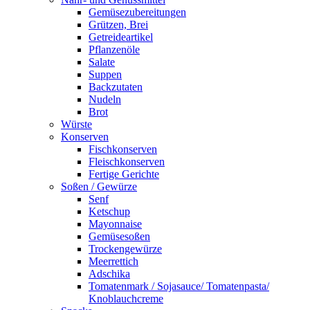
Gemüsezubereitungen
Grützen, Brei
Getreideartikel
Pflanzenöle
Salate
Suppen
Backzutaten
Nudeln
Brot
Würste
Konserven
Fischkonserven
Fleischkonserven
Fertige Gerichte
Soßen / Gewürze
Senf
Ketschup
Mayonnaise
Gemüsesoßen
Trockengewürze
Meerrettich
Adschika
Tomatenmark / Sojasauce/ Tomatenpasta/
Knoblauchcreme