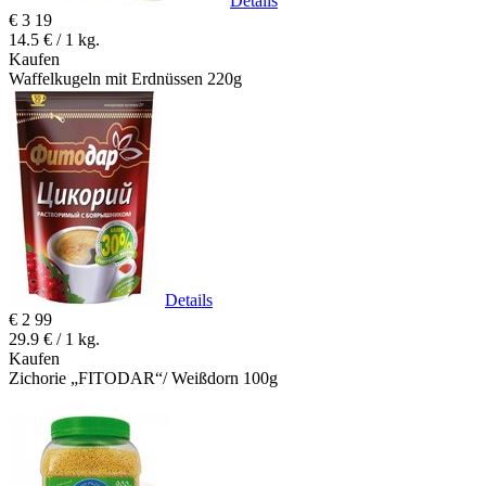
Details
€
3
19
14.5 € / 1 kg.
Kaufen
Waffelkugeln mit Erdnüssen 220g
Details
€
2
99
29.9 € / 1 kg.
Kaufen
Zichorie „FITODAR“/ Weißdorn 100g