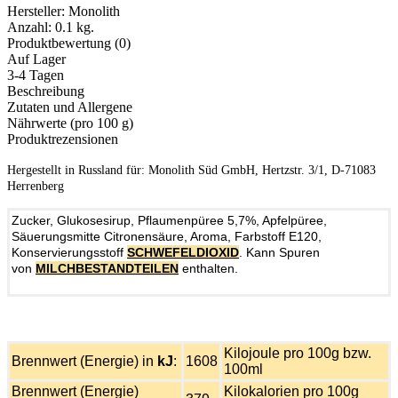
Hersteller:
Monolith
Anzahl:
0.1 kg.
Produktbewertung (0)
Auf Lager
3-4 Tagen
Beschreibung
Zutaten und Allergene
Nährwerte (pro 100 g)
Produktrezensionen
Hergestellt in Russland für: Monolith Süd GmbH, Hertzstr. 3/1, D-71083
Herrenberg
Zucker, Glukosesirup, Pflaumenpüree 5,7%, Apfelpüree,
Säuerungsmitte Citronensäure, Aroma, Farbstoff E120,
Konservierungsstoff
SCHWEFELDIOXID
. Kann Spuren
von
MILCHBESTANDTEILEN
enthalten.
Kilojoule pro 100g bzw.
Brennwert (Energie) in
kJ
:
1608
100ml
Brennwert (Energie)
Kilokalorien pro 100g