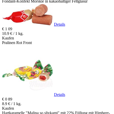
Fondant-Konfekt Morskie in kakaohaltiger Fettglasur
Details
€
1
09
10.9 € / 1 kg.
Kaufen
Pralinen Rot Front
Details
€
0
89
8.9 € / 1 kg.
Kaufen
Hartkaramelle "Malina so slivkami" mit 22% Füllung mit Himbeer-