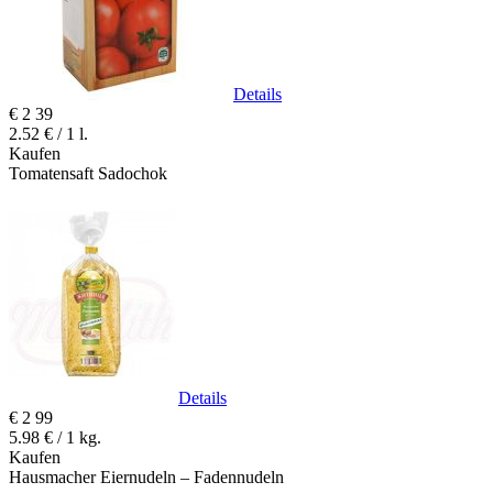
Details
€
2
39
2.52 € / 1 l.
Kaufen
Tomatensaft Sadochok
Details
€
2
99
5.98 € / 1 kg.
Kaufen
Hausmacher Eiernudeln – Fadennudeln