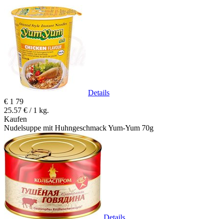
Details
€
1
79
25.57 € / 1 kg.
Kaufen
Nudelsuppe mit Huhngeschmack Yum-Yum 70g
Details