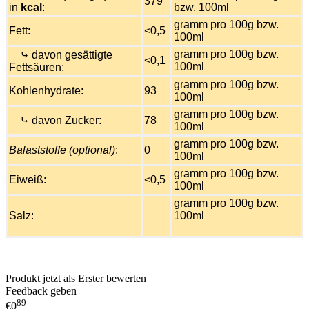
379
in
kcal
:
bzw. 100ml
gramm pro 100g bzw.
Fett:
<0,5
100ml
gramm pro 100g bzw.
⤷ davon gesättigte
<0,1
100ml
Fettsäuren:
gramm pro 100g bzw.
Kohlenhydrate:
93
100ml
gramm pro 100g bzw.
⤷ davon Zucker:
78
100ml
gramm pro 100g bzw.
Balaststoffe (optional)
:
0
100ml
gramm pro 100g bzw.
Eiweiß:
<0,5
100ml
gramm pro 100g bzw.
Salz:
100ml
Produkt jetzt als Erster bewerten
Feedback geben
89
€0