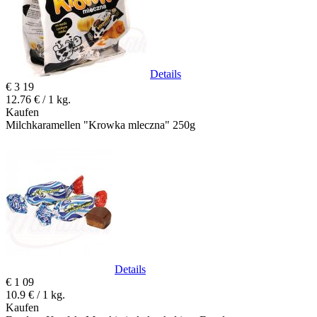
Details
€
3
19
12.76 € / 1 kg.
Kaufen
Milchkaramellen "Krowka mleczna" 250g
Details
€
1
09
10.9 € / 1 kg.
Kaufen