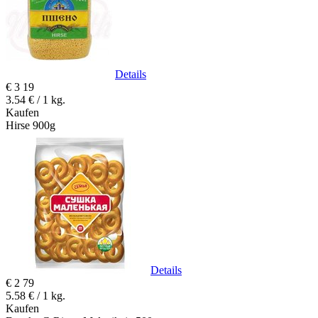
Details
€
3
19
3.54 € / 1 kg.
Kaufen
Hirse 900g
Details
€
2
79
5.58 € / 1 kg.
Kaufen