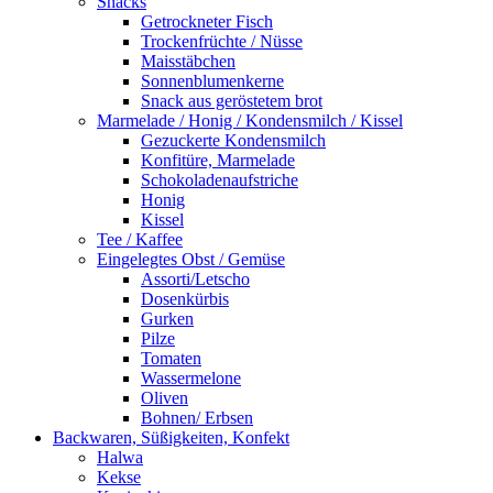
Snacks
Getrockneter Fisch
Trockenfrüchte / Nüsse
Maisstäbchen
Sonnenblumenkerne
Snack aus geröstetem brot
Marmelade / Honig / Kondensmilch / Kissel
Gezuckerte Kondensmilch
Konfitüre, Marmelade
Schokoladenaufstriche
Honig
Kissel
Tee / Kaffee
Eingelegtes Obst / Gemüse
Assorti/Letscho
Dosenkürbis
Gurken
Pilze
Tomaten
Wassermelone
Oliven
Bohnen/ Erbsen
Backwaren, Süßigkeiten, Konfekt
Halwa
Kekse