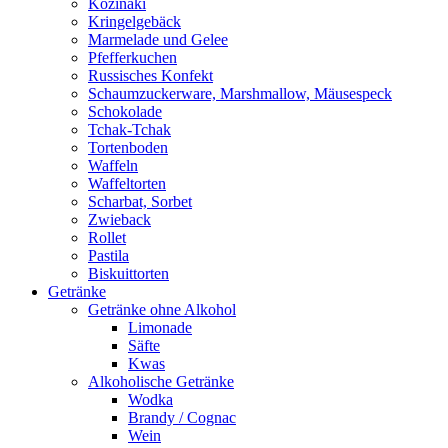
Kozinaki
Kringelgebäck
Marmelade und Gelee
Pfefferkuchen
Russisches Konfekt
Schaumzuckerware, Marshmallow, Mäusespeck
Schokolade
Tchak-Tchak
Tortenboden
Waffeln
Waffeltorten
Scharbat, Sorbet
Zwieback
Rollet
Pastila
Biskuittorten
Getränke
Getränke ohne Alkohol
Limonade
Säfte
Kwas
Alkoholische Getränke
Wodka
Brandy / Cognac
Wein