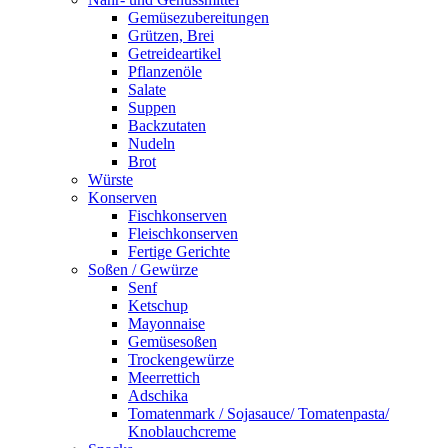
Gemüsezubereitungen
Grützen, Brei
Getreideartikel
Pflanzenöle
Salate
Suppen
Backzutaten
Nudeln
Brot
Würste
Konserven
Fischkonserven
Fleischkonserven
Fertige Gerichte
Soßen / Gewürze
Senf
Ketschup
Mayonnaise
Gemüsesoßen
Trockengewürze
Meerrettich
Adschika
Tomatenmark / Sojasauce/ Tomatenpasta/
Knoblauchcreme