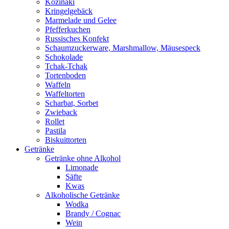
Kozinaki
Kringelgebäck
Marmelade und Gelee
Pfefferkuchen
Russisches Konfekt
Schaumzuckerware, Marshmallow, Mäusespeck
Schokolade
Tchak-Tchak
Tortenboden
Waffeln
Waffeltorten
Scharbat, Sorbet
Zwieback
Rollet
Pastila
Biskuittorten
Getränke
Getränke ohne Alkohol
Limonade
Säfte
Kwas
Alkoholische Getränke
Wodka
Brandy / Cognac
Wein