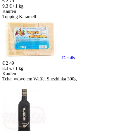
€
2
79
9.3 € / 1 kg.
Kaufen
Topping Karamell
Details
€
2
49
8.3 € / 1 kg.
Kaufen
Tchaj wdwojem Waffel Snezhinka 300g