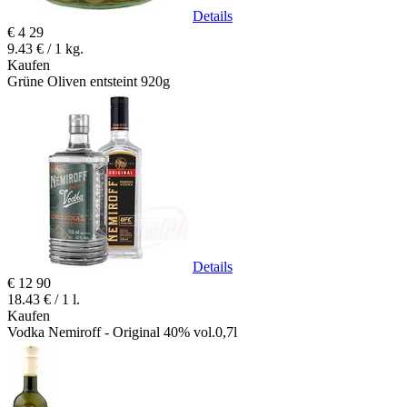
Details
€
4
29
9.43 € / 1 kg.
Kaufen
Grüne Oliven entsteint 920g
Details
€
12
90
18.43 € / 1 l.
Kaufen
Vodka Nemiroff - Original 40% vol.0,7l