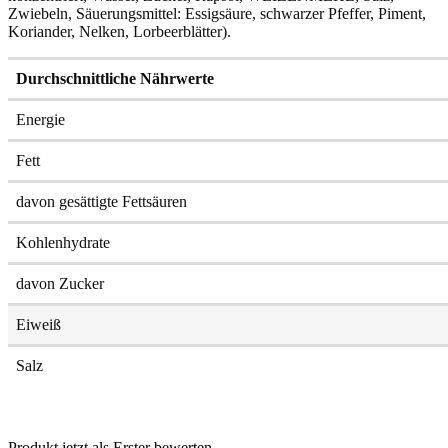
Zwiebeln, Säuerungsmittel: Essigsäure, schwarzer Pfeffer, Piment,
Koriander, Nelken, Lorbeerblätter).
Durchschnittliche Nährwerte
Energie
Fett
davon gesättigte Fettsäuren
Kohlenhydrate
davon Zucker
Eiweiß
Salz
Produkt jetzt als Erster bewerten