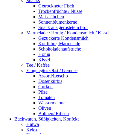
Snacks
Getrockneter Fisch
Trockenfrüchte / Nüsse
Maisstäbchen
Sonnenblumenkerne
Snack aus geröstetem brot
Marmelade / Honig / Kondensmilch / Kissel
Gezuckerte Kondensmilch
Konfitüre, Marmelade
Schokoladenaufstriche
Honig
Kissel
Tee / Kaffee
Eingelegtes Obst / Gemüse
Assorti/Letscho
Dosenkürbis
Gurken
Pilze
Tomaten
Wassermelone
Oliven
Bohnen/ Erbsen
Backwaren, Süßigkeiten, Konfekt
Halwa
Kekse