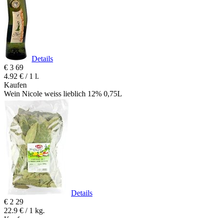
Details
€
3
69
4.92 € / 1 l.
Kaufen
Wein Nicole weiss lieblich 12% 0,75L
Details
€
2
29
22.9 € / 1 kg.