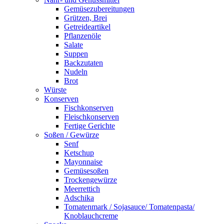
Gemüsezubereitungen
Grützen, Brei
Getreideartikel
Pflanzenöle
Salate
Suppen
Backzutaten
Nudeln
Brot
Würste
Konserven
Fischkonserven
Fleischkonserven
Fertige Gerichte
Soßen / Gewürze
Senf
Ketschup
Mayonnaise
Gemüsesoßen
Trockengewürze
Meerrettich
Adschika
Tomatenmark / Sojasauce/ Tomatenpasta/
Knoblauchcreme