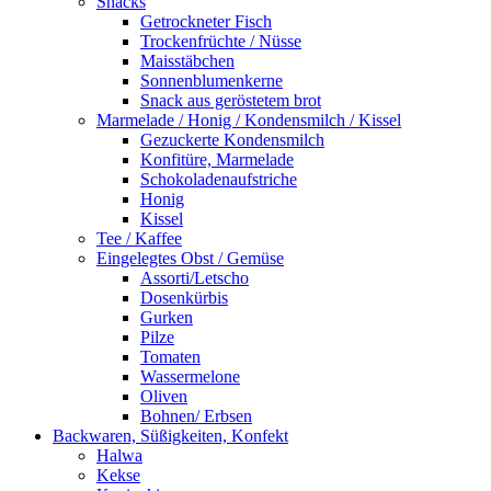
Snacks
Getrockneter Fisch
Trockenfrüchte / Nüsse
Maisstäbchen
Sonnenblumenkerne
Snack aus geröstetem brot
Marmelade / Honig / Kondensmilch / Kissel
Gezuckerte Kondensmilch
Konfitüre, Marmelade
Schokoladenaufstriche
Honig
Kissel
Tee / Kaffee
Eingelegtes Obst / Gemüse
Assorti/Letscho
Dosenkürbis
Gurken
Pilze
Tomaten
Wassermelone
Oliven
Bohnen/ Erbsen
Backwaren, Süßigkeiten, Konfekt
Halwa
Kekse