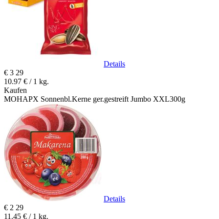
Details
€
3
29
10.97 € / 1 kg.
Kaufen
MOHAPX Sonnenbl.Kerne ger.gestreift Jumbo XXL300g
Details
€
2
29
11.45 € / 1 kg.