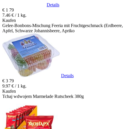
Details
€
1
79
7.46 € / 1 kg.
Kaufen
Gelee-Bonbons-Mischung Feeria mit Fruchtgeschmack (Erdbeere,
Apfel, Schwarze Johannisbeere, Apriko
Details
€
3
79
9.97 € / 1 kg.
Kaufen
Tchaj wdwojem Marmelade Rutscheek 380g