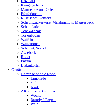
Kozinaki
Kringelgebäck
Marmelade und Gelee
Pfefferkuchen
Russisches Konfekt
Schaumzuckerware, Marshmallow, Mäusespeck
Schokolade
Tchak-Tchak
Tortenboden
Waffeln
Waffeltorten
Scharbat, Sorbet
Zwieback
Rollet
Pastila
Biskuittorten
Getränke
Getränke ohne Alkohol
Limonade
Säfte
Kwas
Alkoholische Getränke
Wodka
Brandy / Cognac
Wein