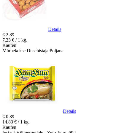
Details
€
2
89
7.23 € / 1 kg.
Kaufen
Mürbekekse Duschistaja Poljana
Details
€
0
89
14.83 € / 1 kg.
Kaufen
Instant-Hühnernudeln - Yum-Yum, 60g