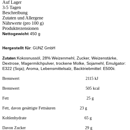
Auf Lager
3-5 Tagen
Beschreibung
Zutaten und Allergene
Nährwerte (pro 100 g)
Produktrezensionen
Nettogewicht
450 g
Hergestellt für
:
GUNZ GmbH
:
Kokosnussöl,
28% Weizenmehl, Zucker, Weizenstärke,
Zutaten
Dextrose, Magermilchpulver, trockene Molke, Sojamehl, Emulgator:
E322 (Soja); Aroma, Lebensmittelsalz, Backtriebmittel: E500ii.
Brennwert 2115 kJ
Brennwert 505 kcal
Fett
25
g
Fett, davon gesättigte Fettsäuren 23 g
Kohlenhydrate 65 g
Davon Zucker 29 g