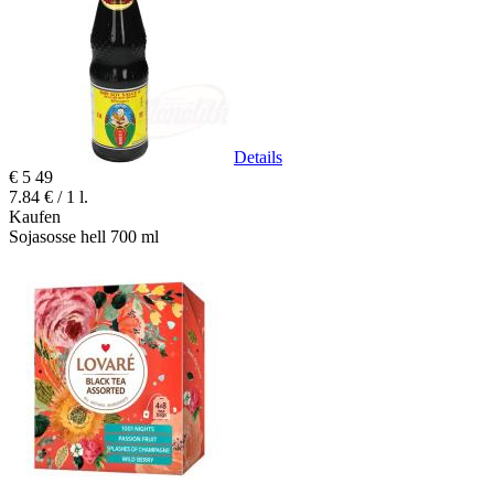
Details
€
5
49
7.84 € / 1 l.
Kaufen
Sojasosse hell 700 ml