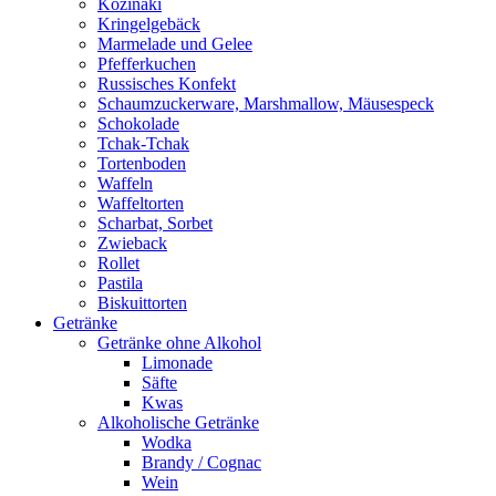
Kozinaki
Kringelgebäck
Marmelade und Gelee
Pfefferkuchen
Russisches Konfekt
Schaumzuckerware, Marshmallow, Mäusespeck
Schokolade
Tchak-Tchak
Tortenboden
Waffeln
Waffeltorten
Scharbat, Sorbet
Zwieback
Rollet
Pastila
Biskuittorten
Getränke
Getränke ohne Alkohol
Limonade
Säfte
Kwas
Alkoholische Getränke
Wodka
Brandy / Cognac
Wein