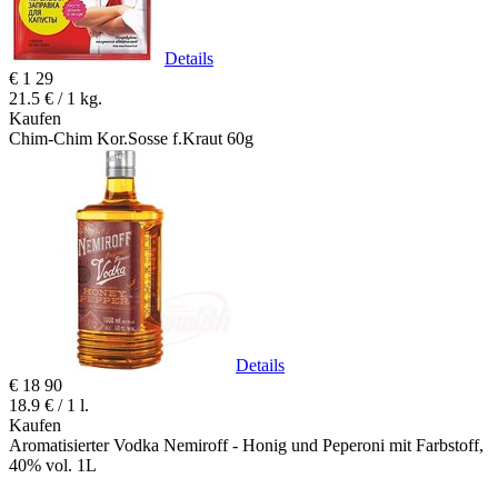
Details
€
1
29
21.5 € / 1 kg.
Kaufen
Chim-Chim Kor.Sosse f.Kraut 60g
Details
€
18
90
18.9 € / 1 l.
Kaufen
Aromatisierter Vodka Nemiroff - Honig und Peperoni mit Farbstoff,
40% vol. 1L