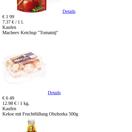
Details
€
1
99
7.37 € / 1 l.
Kaufen
Macheev Ketchup "Tomatnij"
Details
€
6
49
12.98 € / 1 kg.
Kaufen
Kekse mit Fruchtfüllung Obzhorka 500g