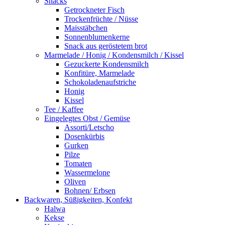
Snacks
Getrockneter Fisch
Trockenfrüchte / Nüsse
Maisstäbchen
Sonnenblumenkerne
Snack aus geröstetem brot
Marmelade / Honig / Kondensmilch / Kissel
Gezuckerte Kondensmilch
Konfitüre, Marmelade
Schokoladenaufstriche
Honig
Kissel
Tee / Kaffee
Eingelegtes Obst / Gemüse
Assorti/Letscho
Dosenkürbis
Gurken
Pilze
Tomaten
Wassermelone
Oliven
Bohnen/ Erbsen
Backwaren, Süßigkeiten, Konfekt
Halwa
Kekse