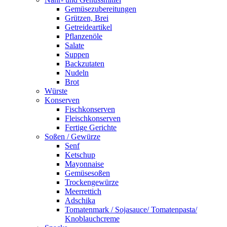
Gemüsezubereitungen
Grützen, Brei
Getreideartikel
Pflanzenöle
Salate
Suppen
Backzutaten
Nudeln
Brot
Würste
Konserven
Fischkonserven
Fleischkonserven
Fertige Gerichte
Soßen / Gewürze
Senf
Ketschup
Mayonnaise
Gemüsesoßen
Trockengewürze
Meerrettich
Adschika
Tomatenmark / Sojasauce/ Tomatenpasta/
Knoblauchcreme