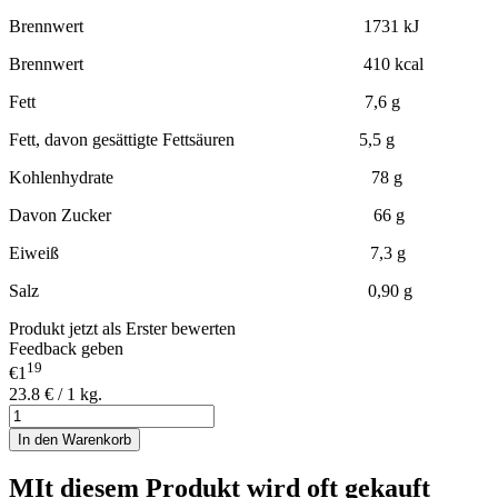
Brennwert 1731 kJ
Brennwert 410 kcal
Fett 7,6 g
Fett, davon gesättigte Fettsäuren 5,5 g
Kohlenhydrate 78 g
Davon Zucker 66 g
Eiweiß 7,3 g
Salz 0,90 g
Produkt jetzt als Erster bewerten
Feedback geben
19
€1
23.8 € / 1 kg.
In den Warenkorb
MIt diesem Produkt wird oft gekauft