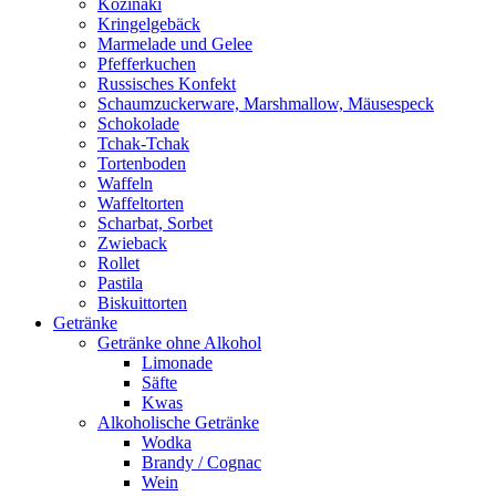
Kozinaki
Kringelgebäck
Marmelade und Gelee
Pfefferkuchen
Russisches Konfekt
Schaumzuckerware, Marshmallow, Mäusespeck
Schokolade
Tchak-Tchak
Tortenboden
Waffeln
Waffeltorten
Scharbat, Sorbet
Zwieback
Rollet
Pastila
Biskuittorten
Getränke
Getränke ohne Alkohol
Limonade
Säfte
Kwas
Alkoholische Getränke
Wodka
Brandy / Cognac
Wein