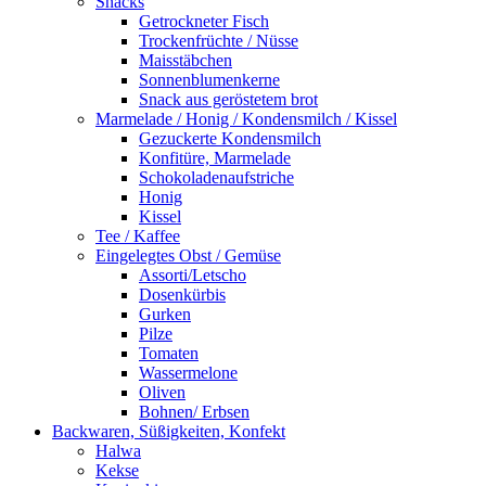
Snacks
Getrockneter Fisch
Trockenfrüchte / Nüsse
Maisstäbchen
Sonnenblumenkerne
Snack aus geröstetem brot
Marmelade / Honig / Kondensmilch / Kissel
Gezuckerte Kondensmilch
Konfitüre, Marmelade
Schokoladenaufstriche
Honig
Kissel
Tee / Kaffee
Eingelegtes Obst / Gemüse
Assorti/Letscho
Dosenkürbis
Gurken
Pilze
Tomaten
Wassermelone
Oliven
Bohnen/ Erbsen
Backwaren, Süßigkeiten, Konfekt
Halwa
Kekse