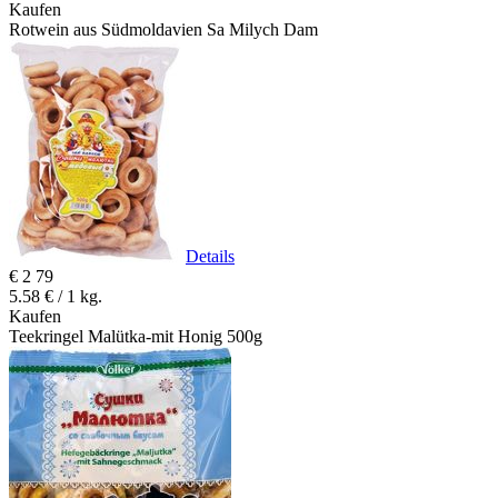
Kaufen
Rotwein aus Südmoldavien Sa Milych Dam
Details
€
2
79
5.58 € / 1 kg.
Kaufen
Teekringel Malütka-mit Honig 500g