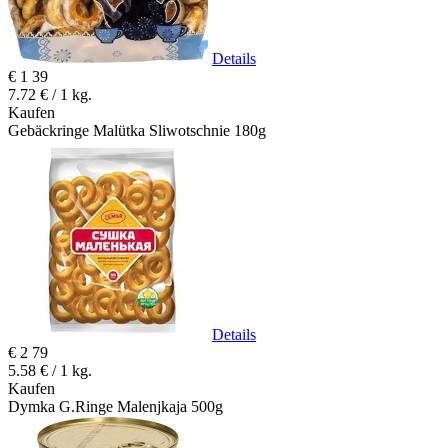
Details
€
1
39
7.72 € / 1 kg.
Kaufen
Gebäckringe Malütka Sliwotschnie 180g
Details
€
2
79
5.58 € / 1 kg.
Kaufen
Dymka G.Ringe Malenjkaja 500g