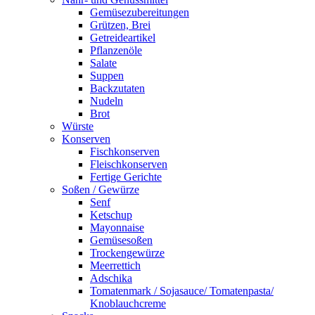
Gemüsezubereitungen
Grützen, Brei
Getreideartikel
Pflanzenöle
Salate
Suppen
Backzutaten
Nudeln
Brot
Würste
Konserven
Fischkonserven
Fleischkonserven
Fertige Gerichte
Soßen / Gewürze
Senf
Ketschup
Mayonnaise
Gemüsesoßen
Trockengewürze
Meerrettich
Adschika
Tomatenmark / Sojasauce/ Tomatenpasta/
Knoblauchcreme