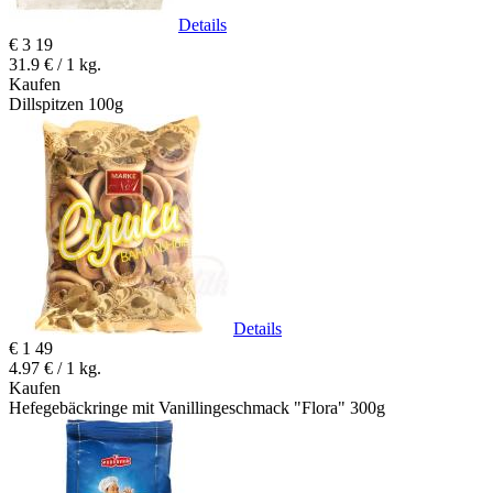
Details
€
3
19
31.9 € / 1 kg.
Kaufen
Dillspitzen 100g
Details
€
1
49
4.97 € / 1 kg.
Kaufen
Hefegebäckringe mit Vanillingeschmack "Flora" 300g