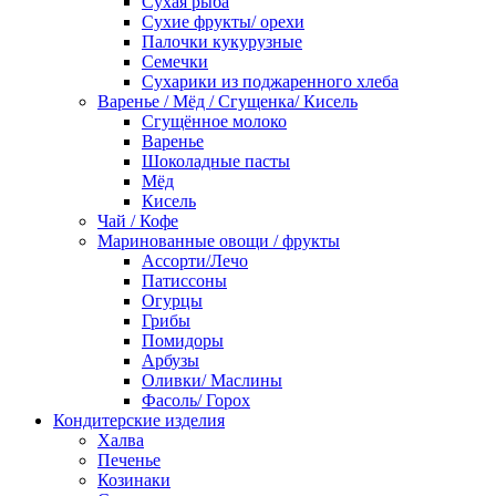
Сухая рыба
Сухие фрукты/ орехи
Палочки кукурузные
Семечки
Сухарики из поджаренного хлеба
Варенье / Мёд / Сгущенка/ Кисель
Сгущённое молоко
Варенье
Шоколадные пасты
Мёд
Кисель
Чай / Кофе
Маринованные овощи / фрукты
Ассорти/Лечо
Патиссоны
Огурцы
Грибы
Помидоры
Арбузы
Оливки/ Маслины
Фасоль/ Горох
Кондитерские изделия
Халва
Печенье
Козинаки