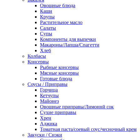
Овощные блюда
Каши
Крупы
Растительное масло
Салаты
Супы
Компоненты для выпечки
Макароны/Лапша/Спагетти
Хлеб
Колбасы
Консервы
Рыбные консервы
Мясные консервы
Готовые блюда
Соусы / Приправы
Горчица
Кетчупы
Майонез
Овощные приправы/Лимоннй сок
Сухие приправы
Хрен
Аджика
Томатная паста/соевый соус/чесночный крем
Закуски / Снэки