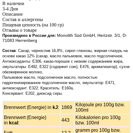
В наличии
3-4 Дня
Описание
Состав и аллергены
Пищевая ценность (на 100 гр)
Отзывы о товаре
Monolith Süd GmbH, Hertzstr. 3/1, D-
Произведено в России для:
71083 Herrenberg
Состав
:
Сахар, чернослив 16,8%, сироп глюкозы, жирная глазурь на
основе какао 12% (сахар, масло пальмовое, масло подсолнечное,
Антиоксиданты: E306, какао-порошок с низким содержанием жира,
эмульгаторы: E492, E322 (содержит сою), E476, ароматизатор), сухое
обезжиренное молоко,
Пальмовое масло, подсолнечное масло, полностью
гидрогенизированное подсолнечное масло, эмульгатор: E471,
антиоксидант: E322; Краситель: E160a,
Консервант: E202, диоксид серы.
Kilojoule pro 100g bzw.
Brennwert (Energie) in
kJ
:
1869
100ml
Brennwert (Energie)
Kilokalorien pro 100g
443
in
kcal
:
bzw. 100ml
gramm pro 100g bzw.
Fett:
12,2