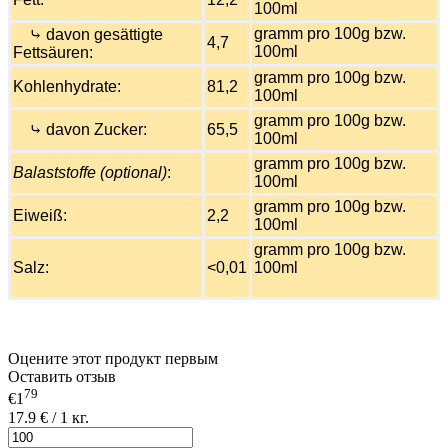
100ml
gramm pro 100g bzw.
⤷ davon gesättigte
4,7
100ml
Fettsäuren:
gramm pro 100g bzw.
Kohlenhydrate:
81,2
100ml
gramm pro 100g bzw.
⤷ davon Zucker:
65,5
100ml
gramm pro 100g bzw.
Balaststoffe (optional)
:
100ml
gramm pro 100g bzw.
Eiweiß:
2,2
100ml
gramm pro 100g bzw.
Salz:
<0,01
100ml
Оцените этот продукт первым
Оставить отзыв
79
€1
17.9 € / 1 кг.