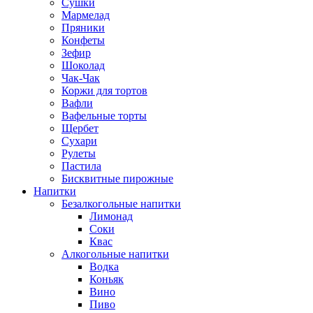
Сушки
Мармелад
Пряники
Конфеты
Зефир
Шоколад
Чак-Чак
Коржи для тортов
Вафли
Вафельные торты
Щербет
Сухари
Рулеты
Пастила
Бисквитные пирожные
Напитки
Безалкогольные напитки
Лимонад
Соки
Квас
Алкогольные напитки
Водка
Коньяк
Вино
Пиво