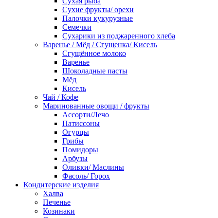
Сухая рыба
Сухие фрукты/ орехи
Палочки кукурузные
Семечки
Сухарики из поджаренного хлеба
Варенье / Мёд / Сгущенка/ Кисель
Сгущённое молоко
Варенье
Шоколадные пасты
Мёд
Кисель
Чай / Кофе
Маринованные овощи / фрукты
Ассорти/Лечо
Патиссоны
Огурцы
Грибы
Помидоры
Арбузы
Оливки/ Маслины
Фасоль/ Горох
Кондитерские изделия
Халва
Печенье
Козинаки