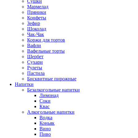
Сушки
Мармелад
Пряники
Конфеты
Зефир
Шоколад
Чак-Чак
Коржи для тортов
Вафли
Вафельные торты
Щербет
Сухари
Рулеты
Пастила
Бисквитные пирожные
Напитки
Безалкогольные напитки
Лимонад
Соки
Квас
Алкогольные напитки
Водка
Коньяк
Вино
Пиво