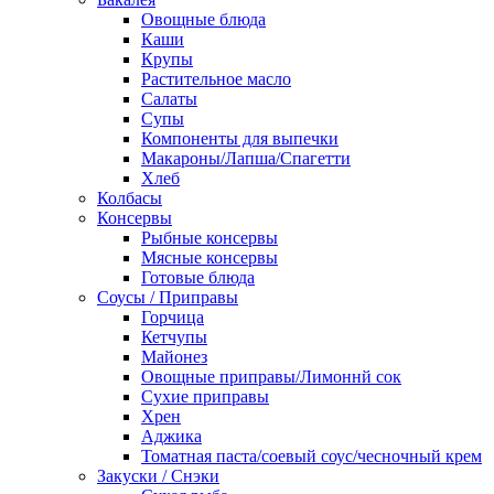
Овощные блюда
Каши
Крупы
Растительное масло
Салаты
Супы
Компоненты для выпечки
Макароны/Лапша/Спагетти
Хлеб
Колбасы
Консервы
Рыбные консервы
Мясные консервы
Готовые блюда
Соусы / Приправы
Горчица
Кетчупы
Майонез
Овощные приправы/Лимоннй сок
Сухие приправы
Хрен
Аджика
Томатная паста/соевый соус/чесночный крем
Закуски / Снэки