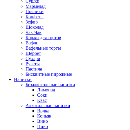
Сушки
Мармелад
Пряники
Конфеты
Зефир
Шоколад
Чак-Чак
Коржи для тортов
Вафли
Вафельные торты
Щербет
Сухари
Рулеты
Пастила
Бисквитные пирожные
Напитки
Безалкогольные напитки
Лимонад
Соки
Квас
Алкогольные напитки
Водка
Коньяк
Вино
Пиво