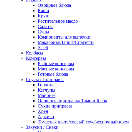
Овощные блюда
Каши
Крупы
Растительное масло
Салаты
Супы
Компоненты для выпечки
Макароны/Лапша/Спагетти
Хлеб
Колбасы
Консервы
Рыбные консервы
Мясные консервы
Готовые блюда
Соусы / Приправы
Горчица
Кетчупы
Майонез
Овощные приправы/Лимоннй сок
Сухие приправы
Хрен
Аджика
Томатная паста/соевый соус/чесночный крем
Закуски / Снэки