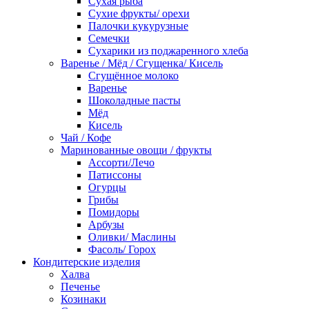
Сухая рыба
Сухие фрукты/ орехи
Палочки кукурузные
Семечки
Сухарики из поджаренного хлеба
Варенье / Мёд / Сгущенка/ Кисель
Сгущённое молоко
Варенье
Шоколадные пасты
Мёд
Кисель
Чай / Кофе
Маринованные овощи / фрукты
Ассорти/Лечо
Патиссоны
Огурцы
Грибы
Помидоры
Арбузы
Оливки/ Маслины
Фасоль/ Горох
Кондитерские изделия
Халва
Печенье
Козинаки