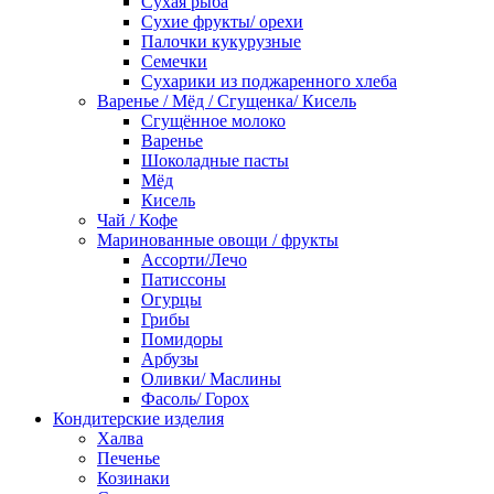
Сухая рыба
Сухие фрукты/ орехи
Палочки кукурузные
Семечки
Сухарики из поджаренного хлеба
Варенье / Мёд / Сгущенка/ Кисель
Сгущённое молоко
Варенье
Шоколадные пасты
Мёд
Кисель
Чай / Кофе
Маринованные овощи / фрукты
Ассорти/Лечо
Патиссоны
Огурцы
Грибы
Помидоры
Арбузы
Оливки/ Маслины
Фасоль/ Горох
Кондитерские изделия
Халва
Печенье
Козинаки