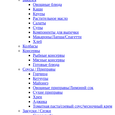
Овощные блюда
Каши
Крупы
Растительное масло
Салаты
Супы
Компоненты для выпечки
Макароны/Лапша/Спагетти
Хлеб
Колбасы
Консервы
Рыбные консервы
Мясные консервы
Готовые блюда
Соусы / Приправы
Горчица
Кетчупы
Майонез
Овощные приправы/Лимоннй сок
Сухие приправы
Хрен
Аджика
Томатная паста/соевый соус/чесночный крем
Закуски / Снэки