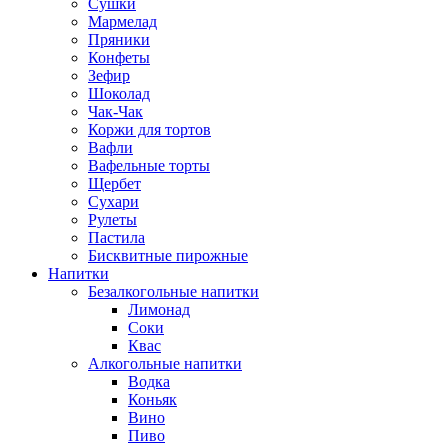
Сушки
Мармелад
Пряники
Конфеты
Зефир
Шоколад
Чак-Чак
Коржи для тортов
Вафли
Вафельные торты
Щербет
Сухари
Рулеты
Пастила
Бисквитные пирожные
Напитки
Безалкогольные напитки
Лимонад
Соки
Квас
Алкогольные напитки
Водка
Коньяк
Вино
Пиво