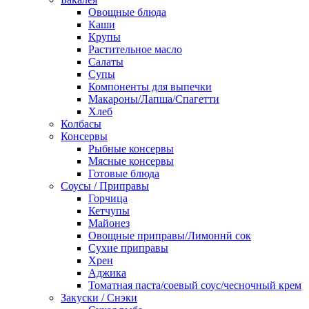
Овощные блюда
Каши
Крупы
Растительное масло
Салаты
Супы
Компоненты для выпечки
Макароны/Лапша/Спагетти
Хлеб
Колбасы
Консервы
Рыбные консервы
Мясные консервы
Готовые блюда
Соусы / Приправы
Горчица
Кетчупы
Майонез
Овощные приправы/Лимоннй сок
Сухие приправы
Хрен
Аджика
Томатная паста/соевый соус/чесночный крем
Закуски / Снэки