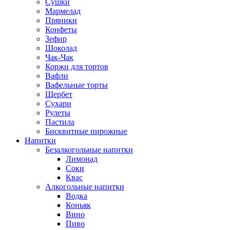
Сушки
Мармелад
Пряники
Конфеты
Зефир
Шоколад
Чак-Чак
Коржи для тортов
Вафли
Вафельные торты
Щербет
Сухари
Рулеты
Пастила
Бисквитные пирожные
Напитки
Безалкогольные напитки
Лимонад
Соки
Квас
Алкогольные напитки
Водка
Коньяк
Вино
Пиво