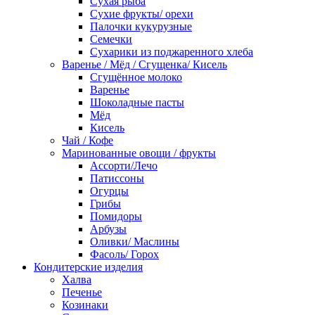
Сухая рыба
Сухие фрукты/ орехи
Палочки кукурузные
Семечки
Сухарики из поджаренного хлеба
Варенье / Мёд / Сгущенка/ Кисель
Сгущённое молоко
Варенье
Шоколадные пасты
Мёд
Кисель
Чай / Кофе
Маринованные овощи / фрукты
Ассорти/Лечо
Патиссоны
Огурцы
Грибы
Помидоры
Арбузы
Оливки/ Маслины
Фасоль/ Горох
Кондитерские изделия
Халва
Печенье
Козинаки