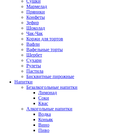
Сушки
Мармелад
Пряники
Конфеты
Зефир
Шоколад
Чак-Чак
Коржи для тортов
Вафли
Вафельные торты
Щербет
Сухари
Рулеты
Пастила
Бисквитные пирожные
Напитки
Безалкогольные напитки
Лимонад
Соки
Квас
Алкогольные напитки
Водка
Коньяк
Вино
Пиво