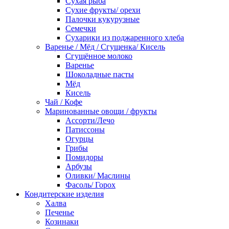
Сухая рыба
Сухие фрукты/ орехи
Палочки кукурузные
Семечки
Сухарики из поджаренного хлеба
Варенье / Мёд / Сгущенка/ Кисель
Сгущённое молоко
Варенье
Шоколадные пасты
Мёд
Кисель
Чай / Кофе
Маринованные овощи / фрукты
Ассорти/Лечо
Патиссоны
Огурцы
Грибы
Помидоры
Арбузы
Оливки/ Маслины
Фасоль/ Горох
Кондитерские изделия
Халва
Печенье
Козинаки