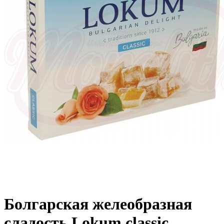
Болгарская желеобразная
сладость Lokum classic