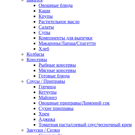
Овощные блюда
Каши
Крупы
Растительное масло
Салаты
Супы
Компоненты для выпечки
Макароны/Лапша/Спагетти
Хлеб
Колбасы
Консервы
Рыбные консервы
Мясные консервы
Готовые блюда
Соусы / Приправы
Горчица
Кетчупы
Майонез
Овощные приправы/Лимоннй сок
Сухие приправы
Хрен
Аджика
Томатная паста/соевый соус/чесночный крем
Закуски / Снэки