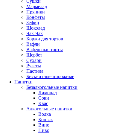
Сушки
Мармелад
Пряники
Конфеты
Зефир
Шоколад
Чак-Чак
Коржи для тортов
Вафли
Вафельные торты
Щербет
Сухари
Рулеты
Пастила
Бисквитные пирожные
Напитки
Безалкогольные напитки
Лимонад
Соки
Квас
Алкогольные напитки
Водка
Коньяк
Вино
Пиво