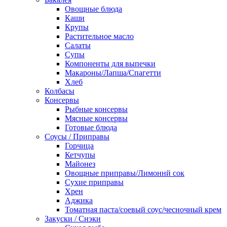
Овощные блюда
Каши
Крупы
Растительное масло
Салаты
Супы
Компоненты для выпечки
Макароны/Лапша/Спагетти
Хлеб
Колбасы
Консервы
Рыбные консервы
Мясные консервы
Готовые блюда
Соусы / Приправы
Горчица
Кетчупы
Майонез
Овощные приправы/Лимоннй сок
Сухие приправы
Хрен
Аджика
Томатная паста/соевый соус/чесночный крем
Закуски / Снэки