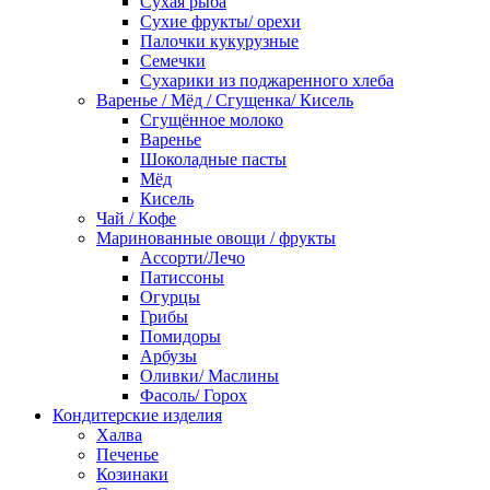
Сухая рыба
Сухие фрукты/ орехи
Палочки кукурузные
Семечки
Сухарики из поджаренного хлеба
Варенье / Мёд / Сгущенка/ Кисель
Сгущённое молоко
Варенье
Шоколадные пасты
Мёд
Кисель
Чай / Кофе
Маринованные овощи / фрукты
Ассорти/Лечо
Патиссоны
Огурцы
Грибы
Помидоры
Арбузы
Оливки/ Маслины
Фасоль/ Горох
Кондитерские изделия
Халва
Печенье
Козинаки