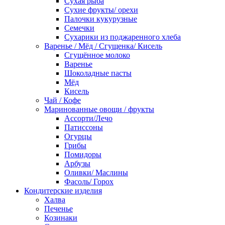
Сухая рыба
Сухие фрукты/ орехи
Палочки кукурузные
Семечки
Сухарики из поджаренного хлеба
Варенье / Мёд / Сгущенка/ Кисель
Сгущённое молоко
Варенье
Шоколадные пасты
Мёд
Кисель
Чай / Кофе
Маринованные овощи / фрукты
Ассорти/Лечо
Патиссоны
Огурцы
Грибы
Помидоры
Арбузы
Оливки/ Маслины
Фасоль/ Горох
Кондитерские изделия
Халва
Печенье
Козинаки