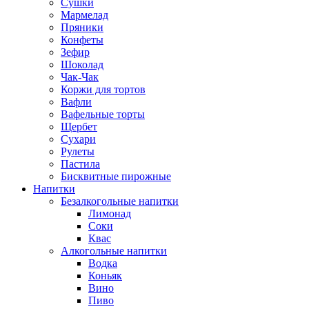
Сушки
Мармелад
Пряники
Конфеты
Зефир
Шоколад
Чак-Чак
Коржи для тортов
Вафли
Вафельные торты
Щербет
Сухари
Рулеты
Пастила
Бисквитные пирожные
Напитки
Безалкогольные напитки
Лимонад
Соки
Квас
Алкогольные напитки
Водка
Коньяк
Вино
Пиво