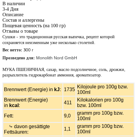
В наличии
3-4 Дня
Описание
Состав и аллергены
Пищевая ценность (на 100 гр)
Отзывы о товаре
Сушки - это традиционная русская выпечка, рецепт которой
сохраняется неизменным уже несколько столетий.
00 г
Вес нетто: 3
Monolith Nord GmbH
Прозведено для: 
МУКА ПШЕНИЧНАЯ, сахар, масло подсолнечное, соль, дрожжи,
разрыхлитель гидрокарбонат аммония, ароматизатор.
Kilojoule pro 100g bzw.
Brennwert (Energie) in
kJ
:
1735
100ml
Brennwert (Energie)
Kilokalorien pro 100g
411
in
kcal
:
bzw. 100ml
gramm pro 100g bzw.
Fett:
9,0
100ml
gramm pro 100g bzw.
⤷ davon gesättigte
1,1
100ml
Fettsäuren: