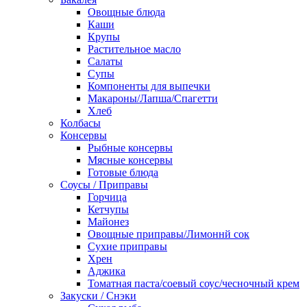
Овощные блюда
Каши
Крупы
Растительное масло
Салаты
Супы
Компоненты для выпечки
Макароны/Лапша/Спагетти
Хлеб
Колбасы
Консервы
Рыбные консервы
Мясные консервы
Готовые блюда
Соусы / Приправы
Горчица
Кетчупы
Майонез
Овощные приправы/Лимоннй сок
Сухие приправы
Хрен
Аджика
Томатная паста/соевый соус/чесночный крем
Закуски / Снэки