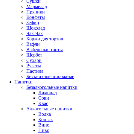
Сушки
Мармелад
Пряники
Конфеты
Зефир
Шоколад
Чак-Чак
Коржи для тортов
Вафли
Вафельные торты
Щербет
Сухари
Рулеты
Пастила
Бисквитные пирожные
Напитки
Безалкогольные напитки
Лимонад
Соки
Квас
Алкогольные напитки
Водка
Коньяк
Вино
Пиво