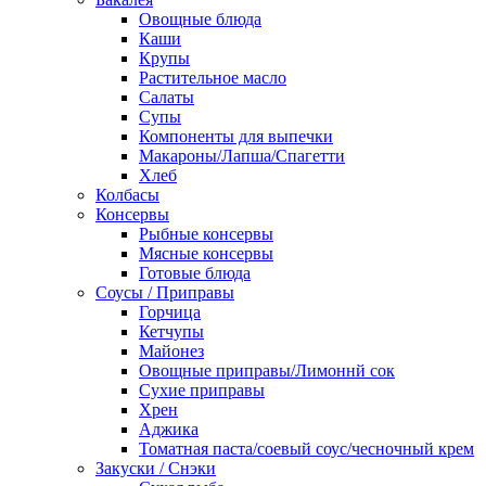
Овощные блюда
Каши
Крупы
Растительное масло
Салаты
Супы
Компоненты для выпечки
Макароны/Лапша/Спагетти
Хлеб
Колбасы
Консервы
Рыбные консервы
Мясные консервы
Готовые блюда
Соусы / Приправы
Горчица
Кетчупы
Майонез
Овощные приправы/Лимоннй сок
Сухие приправы
Хрен
Аджика
Томатная паста/соевый соус/чесночный крем
Закуски / Снэки