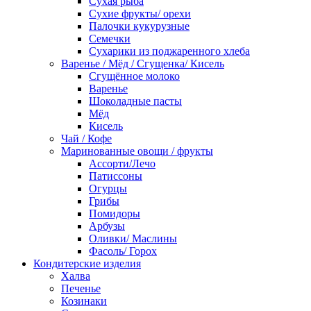
Сухая рыба
Сухие фрукты/ орехи
Палочки кукурузные
Семечки
Сухарики из поджаренного хлеба
Варенье / Мёд / Сгущенка/ Кисель
Сгущённое молоко
Варенье
Шоколадные пасты
Мёд
Кисель
Чай / Кофе
Маринованные овощи / фрукты
Ассорти/Лечо
Патиссоны
Огурцы
Грибы
Помидоры
Арбузы
Оливки/ Маслины
Фасоль/ Горох
Кондитерские изделия
Халва
Печенье
Козинаки