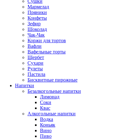
Сушки
Мармелад
Пряники
Конфеты
Зефир
Шоколад
Чак-Чак
Коржи для тортов
Вафли
Вафельные торты
Щербет
Сухари
Рулеты
Пастила
Бисквитные пирожные
Напитки
Безалкогольные напитки
Лимонад
Соки
Квас
Алкогольные напитки
Водка
Коньяк
Вино
Пиво