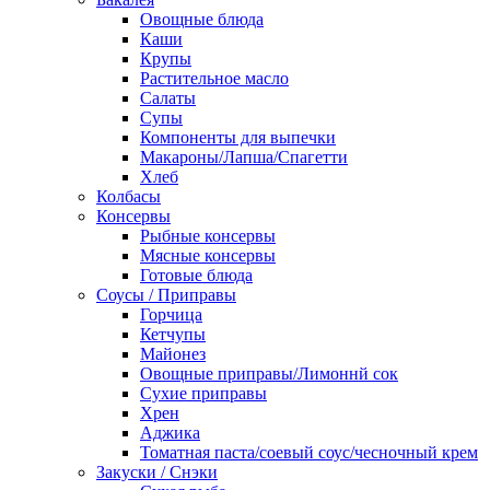
Овощные блюда
Каши
Крупы
Растительное масло
Салаты
Супы
Компоненты для выпечки
Макароны/Лапша/Спагетти
Хлеб
Колбасы
Консервы
Рыбные консервы
Мясные консервы
Готовые блюда
Соусы / Приправы
Горчица
Кетчупы
Майонез
Овощные приправы/Лимоннй сок
Сухие приправы
Хрен
Аджика
Томатная паста/соевый соус/чесночный крем
Закуски / Снэки