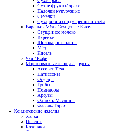
Сухая рыба
Сухие фрукты/ орехи
Палочки кукурузные
Семечки
Сухарики из поджаренного хлеба
Варенье / Мёд / Сгущенка/ Кисель
Сгущённое молоко
Варенье
Шоколадные пасты
Мёд
Кисель
Чай / Кофе
Маринованные овощи / фрукты
Ассорти/Лечо
Патиссоны
Огурцы
Грибы
Помидоры
Арбузы
Оливки/ Маслины
Фасоль/ Горох
Кондитерские изделия
Халва
Печенье
Козинаки