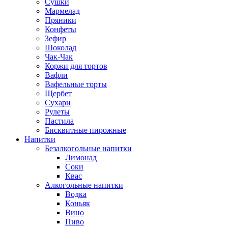
Сушки
Мармелад
Пряники
Конфеты
Зефир
Шоколад
Чак-Чак
Коржи для тортов
Вафли
Вафельные торты
Щербет
Сухари
Рулеты
Пастила
Бисквитные пирожные
Напитки
Безалкогольные напитки
Лимонад
Соки
Квас
Алкогольные напитки
Водка
Коньяк
Вино
Пиво