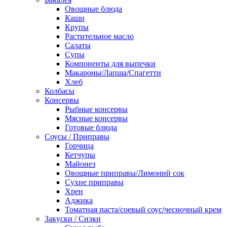
Овощные блюда
Каши
Крупы
Растительное масло
Салаты
Супы
Компоненты для выпечки
Макароны/Лапша/Спагетти
Хлеб
Колбасы
Консервы
Рыбные консервы
Мясные консервы
Готовые блюда
Соусы / Приправы
Горчица
Кетчупы
Майонез
Овощные приправы/Лимоннй сок
Сухие приправы
Хрен
Аджика
Томатная паста/соевый соус/чесночный крем
Закуски / Снэки