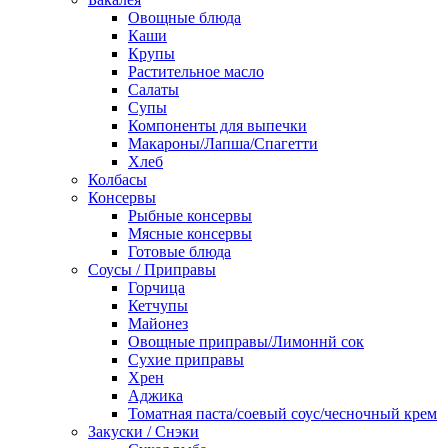
Овощные блюда
Каши
Крупы
Растительное масло
Салаты
Супы
Компоненты для выпечки
Макароны/Лапша/Спагетти
Хлеб
Колбасы
Консервы
Рыбные консервы
Мясные консервы
Готовые блюда
Соусы / Приправы
Горчица
Кетчупы
Майонез
Овощные приправы/Лимоннй сок
Сухие приправы
Хрен
Аджика
Томатная паста/соевый соус/чесночный крем
Закуски / Снэки