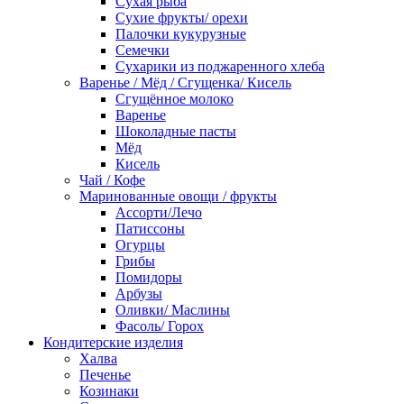
Сухая рыба
Сухие фрукты/ орехи
Палочки кукурузные
Семечки
Сухарики из поджаренного хлеба
Варенье / Мёд / Сгущенка/ Кисель
Сгущённое молоко
Варенье
Шоколадные пасты
Мёд
Кисель
Чай / Кофе
Маринованные овощи / фрукты
Ассорти/Лечо
Патиссоны
Огурцы
Грибы
Помидоры
Арбузы
Оливки/ Маслины
Фасоль/ Горох
Кондитерские изделия
Халва
Печенье
Козинаки