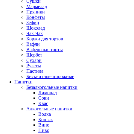
Сушки
Мармелад
Пряники
Конфеты
Зефир
Шоколад
Чак-Чак
Коржи для тортов
Вафли
Вафельные торты
Щербет
Сухари
Рулеты
Пастила
Бисквитные пирожные
Напитки
Безалкогольные напитки
Лимонад
Соки
Квас
Алкогольные напитки
Водка
Коньяк
Вино
Пиво