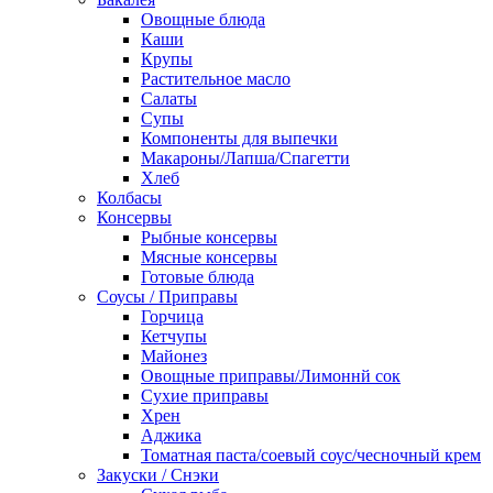
Овощные блюда
Каши
Крупы
Растительное масло
Салаты
Супы
Компоненты для выпечки
Макароны/Лапша/Спагетти
Хлеб
Колбасы
Консервы
Рыбные консервы
Мясные консервы
Готовые блюда
Соусы / Приправы
Горчица
Кетчупы
Майонез
Овощные приправы/Лимоннй сок
Сухие приправы
Хрен
Аджика
Томатная паста/соевый соус/чесночный крем
Закуски / Снэки