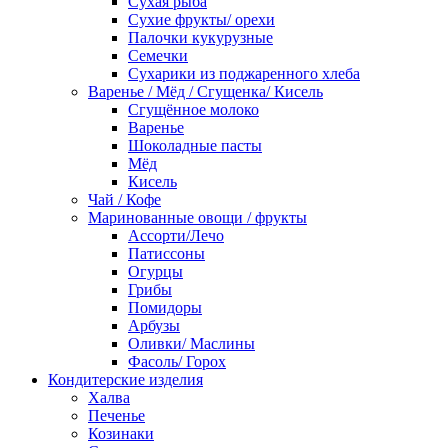
Сухая рыба
Сухие фрукты/ орехи
Палочки кукурузные
Семечки
Сухарики из поджаренного хлеба
Варенье / Мёд / Сгущенка/ Кисель
Сгущённое молоко
Варенье
Шоколадные пасты
Мёд
Кисель
Чай / Кофе
Маринованные овощи / фрукты
Ассорти/Лечо
Патиссоны
Огурцы
Грибы
Помидоры
Арбузы
Оливки/ Маслины
Фасоль/ Горох
Кондитерские изделия
Халва
Печенье
Козинаки