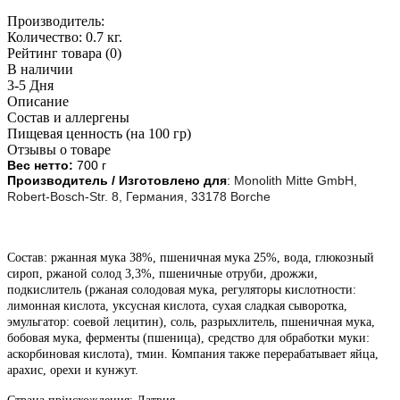
Производитель:
Количество:
0.7 кг.
Рейтинг товара (0)
В наличии
3-5 Дня
Описание
Состав и аллергены
Пищевая ценность (на 100 гр)
Отзывы о товаре
Вес нетто:
700 г
Производитель / Изготовлено для
:
Monolith Mitte GmbH,
Robert-Bosch-Str. 8, Германия, 33178 Borche
Состав: ржанная мука 38%, пшеничная мука 25%, вода, глюкозный
сироп, ржаной солод 3,3%, пшеничные отруби, дрожжи,
подкислитель (ржаная солодовая мука, регуляторы кислотности:
лимонная кислота, уксусная кислота, сухая сладкая сыворотка,
эмульгатор: соевой лецитин), соль, разрыхлитель, пшеничная мука,
бобовая мука, ферменты (пшеница), средство для обработки муки:
аскорбиновая кислота), тмин. Компания также перерабатывает яйца,
арахис, орехи и кунжут.