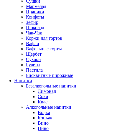
Сушки
Мармелад
Пряники
Конфеты
Зефир
Шоколад
Чак-Чак
Коржи для тортов
Вафли
Вафельные торты
Щербет
Сухари
Рулеты
Пастила
Бисквитные пирожные
Напитки
Безалкогольные напитки
Лимонад
Соки
Квас
Алкогольные напитки
Водка
Коньяк
Вино
Пиво