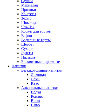
Сушки
Мармелад
Пряники
Конфеты
Зефир
Шоколад
Чак-Чак
Коржи для тортов
Вафли
Вафельные торты
Щербет
Сухари
Рулеты
Пастила
Бисквитные пирожные
Напитки
Безалкогольные напитки
Лимонад
Соки
Квас
Алкогольные напитки
Водка
Коньяк
Вино
Пиво