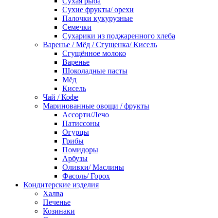
Сухая рыба
Сухие фрукты/ орехи
Палочки кукурузные
Семечки
Сухарики из поджаренного хлеба
Варенье / Мёд / Сгущенка/ Кисель
Сгущённое молоко
Варенье
Шоколадные пасты
Мёд
Кисель
Чай / Кофе
Маринованные овощи / фрукты
Ассорти/Лечо
Патиссоны
Огурцы
Грибы
Помидоры
Арбузы
Оливки/ Маслины
Фасоль/ Горох
Кондитерские изделия
Халва
Печенье
Козинаки