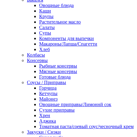
Овощные блюда
Каши
Крупы
Растительное масло
Салаты
Супы
Компоненты для выпечки
Макароны/Лапша/Спагетти
Хлеб
Колбасы
Консервы
Рыбные консервы
Мясные консервы
Готовые блюда
Соусы / Приправы
Горчица
Кетчупы
Майонез
Овощные приправы/Лимоннй сок
Сухие приправы
Хрен
Аджика
Томатная паста/соевый соус/чесночный крем
Закуски / Снэки