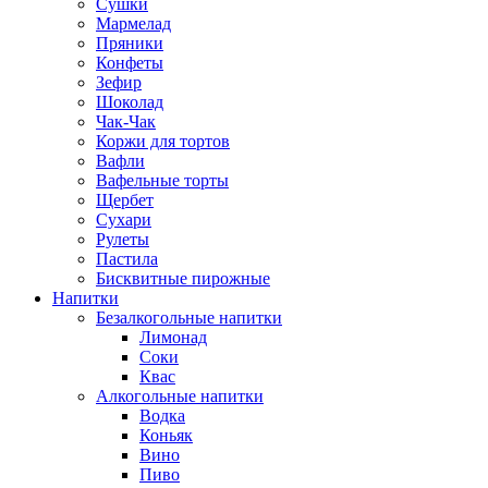
Сушки
Мармелад
Пряники
Конфеты
Зефир
Шоколад
Чак-Чак
Коржи для тортов
Вафли
Вафельные торты
Щербет
Сухари
Рулеты
Пастила
Бисквитные пирожные
Напитки
Безалкогольные напитки
Лимонад
Соки
Квас
Алкогольные напитки
Водка
Коньяк
Вино
Пиво