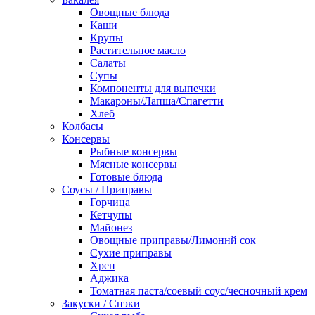
Овощные блюда
Каши
Крупы
Растительное масло
Салаты
Супы
Компоненты для выпечки
Макароны/Лапша/Спагетти
Хлеб
Колбасы
Консервы
Рыбные консервы
Мясные консервы
Готовые блюда
Соусы / Приправы
Горчица
Кетчупы
Майонез
Овощные приправы/Лимоннй сок
Сухие приправы
Хрен
Аджика
Томатная паста/соевый соус/чесночный крем
Закуски / Снэки