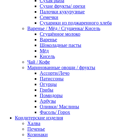
Сухая рыба
Сухие фрукты/ орехи
Палочки кукурузные
Семечки
Сухарики из поджаренного хлеба
Варенье / Мёд / Сгущенка/ Кисель
Сгущённое молоко
Варенье
Шоколадные пасты
Мёд
Кисель
Чай / Кофе
Маринованные овощи / фрукты
Ассорти/Лечо
Патиссоны
Огурцы
Грибы
Помидоры
Арбузы
Оливки/ Маслины
Фасоль/ Горох
Кондитерские изделия
Халва
Печенье
Козинаки