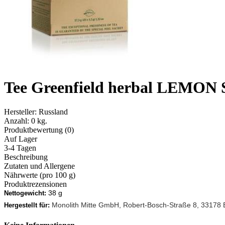
Tee Greenfield herbal LEMON
Hersteller:
Russland
Anzahl:
0 kg.
Produktbewertung (0)
Auf Lager
3-4 Tagen
Beschreibung
Zutaten und Allergene
Nährwerte (pro 100 g)
Produktrezensionen
38 g
Nettogewicht:
Monolith Mitte GmbH, Robert-Bosch-Straße 8, 33178 
Hergestellt für: