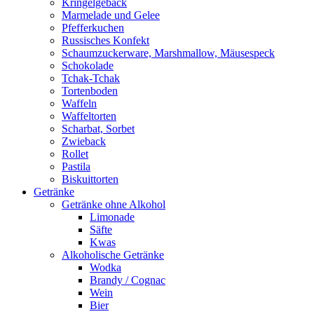
Kringelgebäck
Marmelade und Gelee
Pfefferkuchen
Russisches Konfekt
Schaumzuckerware, Marshmallow, Mäusespeck
Schokolade
Tchak-Tchak
Tortenboden
Waffeln
Waffeltorten
Scharbat, Sorbet
Zwieback
Rollet
Pastila
Biskuittorten
Getränke
Getränke ohne Alkohol
Limonade
Säfte
Kwas
Alkoholische Getränke
Wodka
Brandy / Cognac
Wein
Bier