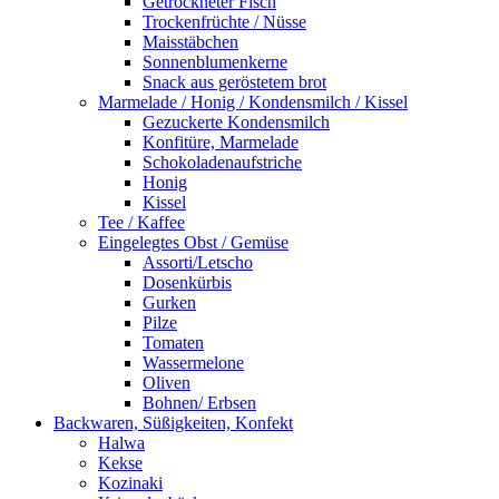
Getrockneter Fisch
Trockenfrüchte / Nüsse
Maisstäbchen
Sonnenblumenkerne
Snack aus geröstetem brot
Marmelade / Honig / Kondensmilch / Kissel
Gezuckerte Kondensmilch
Konfitüre, Marmelade
Schokoladenaufstriche
Honig
Kissel
Tee / Kaffee
Eingelegtes Obst / Gemüse
Assorti/Letscho
Dosenkürbis
Gurken
Pilze
Tomaten
Wassermelone
Oliven
Bohnen/ Erbsen
Backwaren, Süßigkeiten, Konfekt
Halwa
Kekse
Kozinaki