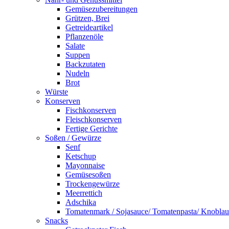
Gemüsezubereitungen
Grützen, Brei
Getreideartikel
Pflanzenöle
Salate
Suppen
Backzutaten
Nudeln
Brot
Würste
Konserven
Fischkonserven
Fleischkonserven
Fertige Gerichte
Soßen / Gewürze
Senf
Ketschup
Mayonnaise
Gemüsesoßen
Trockengewürze
Meerrettich
Adschika
Tomatenmark / Sojasauce/ Tomatenpasta/ Knobla
Snacks