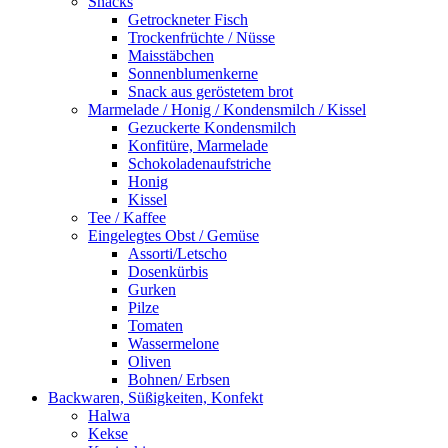
Snacks
Getrockneter Fisch
Trockenfrüchte / Nüsse
Maisstäbchen
Sonnenblumenkerne
Snack aus geröstetem brot
Marmelade / Honig / Kondensmilch / Kissel
Gezuckerte Kondensmilch
Konfitüre, Marmelade
Schokoladenaufstriche
Honig
Kissel
Tee / Kaffee
Eingelegtes Obst / Gemüse
Assorti/Letscho
Dosenkürbis
Gurken
Pilze
Tomaten
Wassermelone
Oliven
Bohnen/ Erbsen
Backwaren, Süßigkeiten, Konfekt
Halwa
Kekse