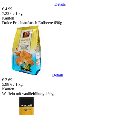
Details
€
4
99
7.23 € / 1 kg.
Kaufen
Dulce Fruchtaufstrich Erdbeere 690g
Details
€
2
69
5.98 € / 1 kg.
Kaufen
Waffeln mit vanillefüllung 250g