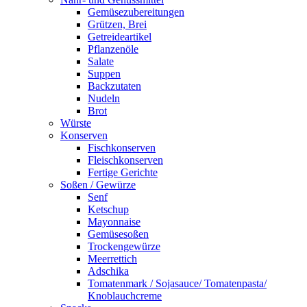
Gemüsezubereitungen
Grützen, Brei
Getreideartikel
Pflanzenöle
Salate
Suppen
Backzutaten
Nudeln
Brot
Würste
Konserven
Fischkonserven
Fleischkonserven
Fertige Gerichte
Soßen / Gewürze
Senf
Ketschup
Mayonnaise
Gemüsesoßen
Trockengewürze
Meerrettich
Adschika
Tomatenmark / Sojasauce/ Tomatenpasta/
Knoblauchcreme