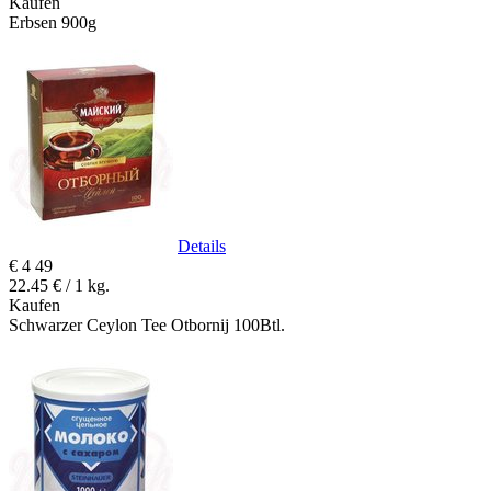
Kaufen
Erbsen 900g
Details
€
4
49
22.45 € / 1 kg.
Kaufen
Schwarzer Ceylon Tee Otbornij 100Btl.