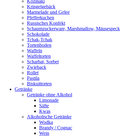
Kozinaki
Kringelgebäck
Marmelade und Gelee
Pfefferkuchen
Russisches Konfekt
Schaumzuckerware, Marshmallow, Mäusespeck
Schokolade
Tchak-Tchak
Tortenboden
Waffeln
Waffeltorten
Scharbat, Sorbet
Zwieback
Rollet
Pastila
Biskuittorten
Getränke
Getränke ohne Alkohol
Limonade
Säfte
Kwas
Alkoholische Getränke
Wodka
Brandy / Cognac
Wein