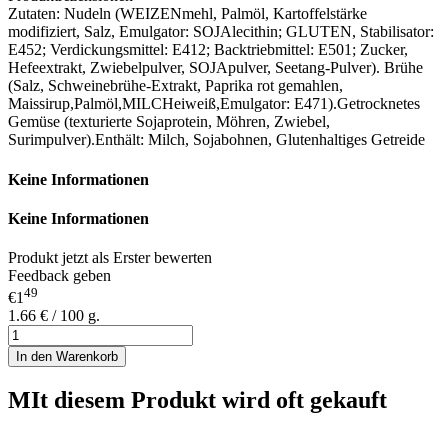
Zutaten: Nudeln (WEIZENmehl, Palmöl, Kartoffelstärke
modifiziert, Salz, Emulgator: SOJAlecithin; GLUTEN, Stabilisator:
E452; Verdickungsmittel: E412; Backtriebmittel: E501; Zucker,
Hefeextrakt, Zwiebelpulver, SOJApulver, Seetang-Pulver). Brühe
(Salz, Schweinebrühe-Extrakt, Paprika rot gemahlen,
Maissirup,Palmöl,MILCHeiweiß,Emulgator: E471).Getrocknetes
Gemüse (texturierte Sojaprotein, Möhren, Zwiebel,
Surimpulver).‎Enthält: Milch, Sojabohnen, Glutenhaltiges Getreide
Keine Informationen
Keine Informationen
Produkt jetzt als Erster bewerten
Feedback geben
49
€1
1.66 € / 100 g.
In den Warenkorb
MIt diesem Produkt wird oft gekauft