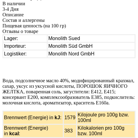
В наличии
3-4 Дня
Описание
Состав и аллергены
Пищевая ценность (на 100 гр)
Отзывы о товаре
Lager:
Monolith Sued
Importeur:
Monolith Süd GmbH
Logistiker:
Monolith Nord GmbH
Вода, подсолнечное масло 40%, модифицированный крахмал,
сахар, уксус из уксусной кислоты, ПОРОШОК ЯИЧНОГО
ЖЕЛТКА, поваренная соль, загустители: E412, E415;
консервант E200, комплексообразователь E385, подкислитель:
молочная кислота, ароматизатор, краситель E160a.
Kilojoule pro 100g bzw.
Brennwert (Energie) in
kJ
:
1579
100ml
Brennwert (Energie)
Kilokalorien pro 100g
383
in
kcal
:
bzw. 100ml