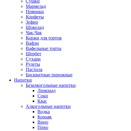
Сушки
Мармелад
Пряники
Конфеты
Зефир
Шоколад
Чак-Чак
Коржи для тортов
Вафли
Вафельные торты
Щербет
Сухари
Рулеты
Пастила
Бисквитные пирожные
Напитки
Безалкогольные напитки
Лимонад
Соки
Квас
Алкогольные напитки
Водка
Коньяк
Вино
Пиво