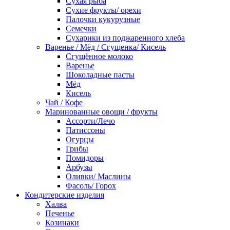
Сухая рыба
Сухие фрукты/ орехи
Палочки кукурузные
Семечки
Сухарики из поджаренного хлеба
Варенье / Мёд / Сгущенка/ Кисель
Сгущённое молоко
Варенье
Шоколадные пасты
Мёд
Кисель
Чай / Кофе
Маринованные овощи / фрукты
Ассорти/Лечо
Патиссоны
Огурцы
Грибы
Помидоры
Арбузы
Оливки/ Маслины
Фасоль/ Горох
Кондитерские изделия
Халва
Печенье
Козинаки