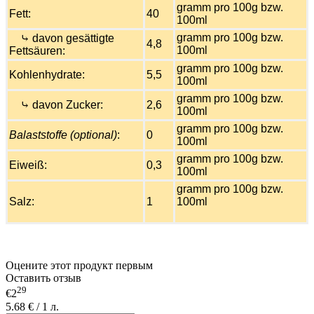
gramm pro 100g bzw.
Fett:
40
100ml
gramm pro 100g bzw.
⤷ davon gesättigte
4,8
100ml
Fettsäuren:
gramm pro 100g bzw.
Kohlenhydrate:
5,5
100ml
gramm pro 100g bzw.
⤷ davon Zucker:
2,6
100ml
gramm pro 100g bzw.
Balaststoffe (optional)
:
0
100ml
gramm pro 100g bzw.
Eiweiß:
0,3
100ml
gramm pro 100g bzw.
Salz:
1
100ml
Оцените этот продукт первым
Оставить отзыв
29
€2
5.68 € / 1 л.