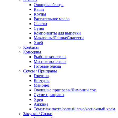
Овощные блюда
Каши
Крупы
Растительное масло
Салаты
Супы
Компоненты для выпечки
Макароны/Лапша/Спагетти
Хлеб
Колбасы
Консервы
Рыбные консервы
Мясные консервы
Готовые блюда
Соусы / Приправы
Горчица
Кетчупы
Майонез
Овощные приправы/Лимоннй сок
Сухие приправы
Хрен
Аджика
Томатная паста/соевый соус/чесночный крем
Закуски / Снэки