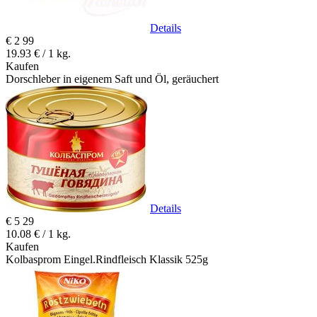
Details
€
2
99
19.93 € / 1 kg.
Kaufen
Dorschleber in eigenem Saft und Öl, geräuchert
Details
€
5
29
10.08 € / 1 kg.
Kaufen
Kolbasprom Eingel.Rindfleisch Klassik 525g