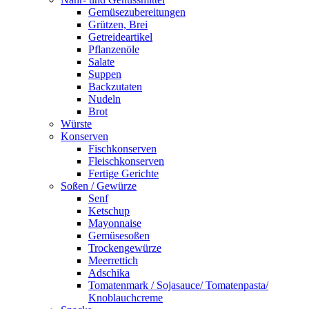
Gemüsezubereitungen
Grützen, Brei
Getreideartikel
Pflanzenöle
Salate
Suppen
Backzutaten
Nudeln
Brot
Würste
Konserven
Fischkonserven
Fleischkonserven
Fertige Gerichte
Soßen / Gewürze
Senf
Ketschup
Mayonnaise
Gemüsesoßen
Trockengewürze
Meerrettich
Adschika
Tomatenmark / Sojasauce/ Tomatenpasta/
Knoblauchcreme