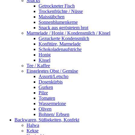
Snacks
Getrockneter Fisch
Trockenfrüchte / Nüsse
Maisstäbchen
Sonnenblumenkerne
Snack aus geröstetem brot
Marmelade / Honig / Kondensmilch / Kissel
Gezuckerte Kondensmilch
Konfitüre, Marmelade
Schokoladenaufstriche
Honig
Kissel
Tee / Kaffee
Eingelegtes Obst / Gemüse
Assorti/Letscho
Dosenkürbis
Gurken
Pilze
Tomaten
Wassermelone
Oliven
Bohnen/ Erbsen
Backwaren, Süßigkeiten, Konfekt
Halwa
Kekse