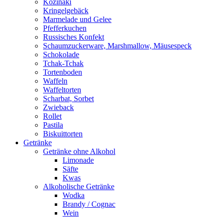
Kozinaki
Kringelgebäck
Marmelade und Gelee
Pfefferkuchen
Russisches Konfekt
Schaumzuckerware, Marshmallow, Mäusespeck
Schokolade
Tchak-Tchak
Tortenboden
Waffeln
Waffeltorten
Scharbat, Sorbet
Zwieback
Rollet
Pastila
Biskuittorten
Getränke
Getränke ohne Alkohol
Limonade
Säfte
Kwas
Alkoholische Getränke
Wodka
Brandy / Cognac
Wein